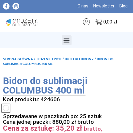
O nas
Newsletter
Blog
0,00
zł
MARKI PREMIUM
STRONA GŁÓWNA
/
JEDZENIE I PICIE
/
BUTELKI I BIDONY
/ BIDON DO
SUBLIMACJI COLUMBUS 400 ML
Bidon do sublimacji
COLUMBUS 400 ml
Kod produktu: 424606
Sprzedawane w paczkach po: 25 sztuk
Cena jednej paczki:
880,00
zł
brutto
Cena za sztukę:
35,20
zł
brutto,