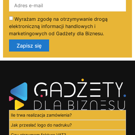
Wyrażam zgodę na otrzymywanie drogą
elektroniczną informacji handlowych i
marketingowych od Gadżety dla Biznesu.
Zapisz się
Ile trwa realizacja zamówienia?
Jak przesłać logo do nadruku?
Czy otrzymam fakturę VAT?