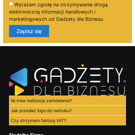
Wyrażam zgodę na otrzymywanie drogą
elektroniczną informacji handlowych i
marketingowych od Gadżety dla Biznesu.
Zapisz się
Ile trwa realizacja zamówienia?
Jak przesłać logo do nadruku?
Czy otrzymam fakturę VAT?
Siedziba Firmy