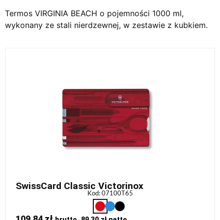
Termos VIRGINIA BEACH o pojemności 1000 ml,
wykonany ze stali nierdzewnej, w zestawie z kubkiem.
SwissCard Classic Victorinox
Kod: 07100T65
109,84
zł
brutto,
89,30
zł
netto