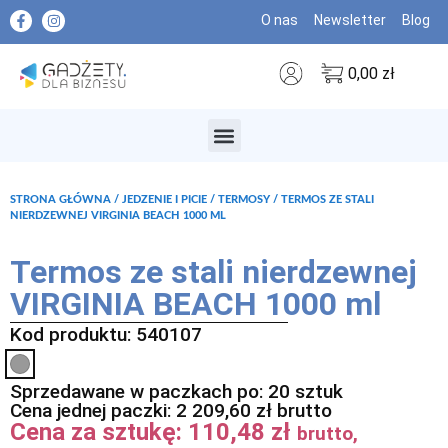
O nas
Newsletter
Blog
0,00
zł
MARKI PREMIUM
STRONA GŁÓWNA
/
JEDZENIE I PICIE
/
TERMOSY
/ TERMOS ZE STALI
NIERDZEWNEJ VIRGINIA BEACH 1000 ML
Termos ze stali nierdzewnej
VIRGINIA BEACH 1000 ml
Kod produktu: 540107
Sprzedawane w paczkach po: 20 sztuk
Cena jednej paczki:
2 209,60
zł
brutto
Cena za sztukę:
110,48
zł
brutto,