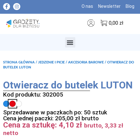
O nas
Newsletter
Blog
0,00
zł
MARKI PREMIUM
STRONA GŁÓWNA
/
JEDZENIE I PICIE
/
AKCESORIA BAROWE
/ OTWIERACZ DO
BUTELEK LUTON
Otwieracz do butelek LUTON
Kod produktu: 302005
Sprzedawane w paczkach po: 50 sztuk
Cena jednej paczki:
205,00
zł
brutto
Cena za sztukę:
4,10
zł
brutto,
3,33
zł
netto