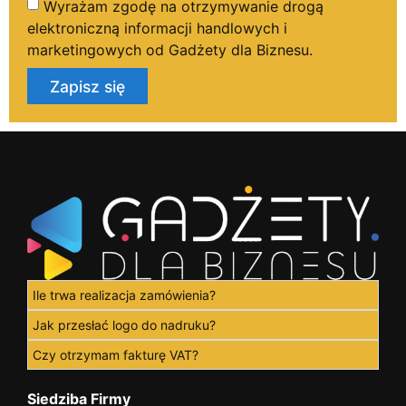
Wyrażam zgodę na otrzymywanie drogą
elektroniczną informacji handlowych i
marketingowych od Gadżety dla Biznesu.
Zapisz się
Ile trwa realizacja zamówienia?
Jak przesłać logo do nadruku?
Czy otrzymam fakturę VAT?
Siedziba Firmy