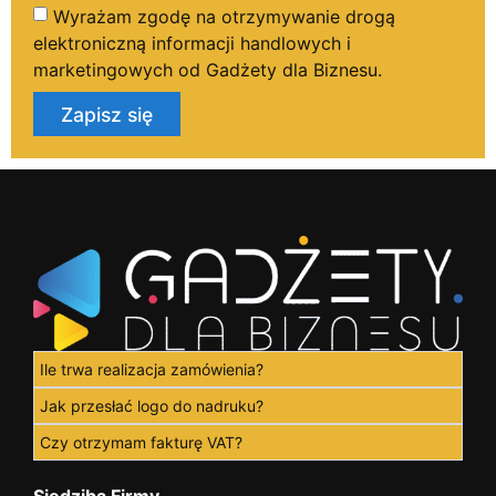
Wyrażam zgodę na otrzymywanie drogą
elektroniczną informacji handlowych i
marketingowych od Gadżety dla Biznesu.
Zapisz się
Ile trwa realizacja zamówienia?
Jak przesłać logo do nadruku?
Czy otrzymam fakturę VAT?
Siedziba Firmy