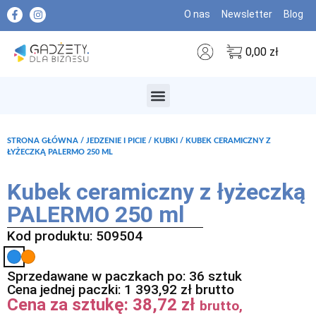
O nas
Newsletter
Blog
0,00
zł
MARKI PREMIUM
STRONA GŁÓWNA
/
JEDZENIE I PICIE
/
KUBKI
/ KUBEK CERAMICZNY Z
ŁYŻECZKĄ PALERMO 250 ML
Kubek ceramiczny z łyżeczką
PALERMO 250 ml
Kod produktu: 509504
Sprzedawane w paczkach po: 36 sztuk
Cena jednej paczki:
1 393,92
zł
brutto
Cena za sztukę:
38,72
zł
brutto,