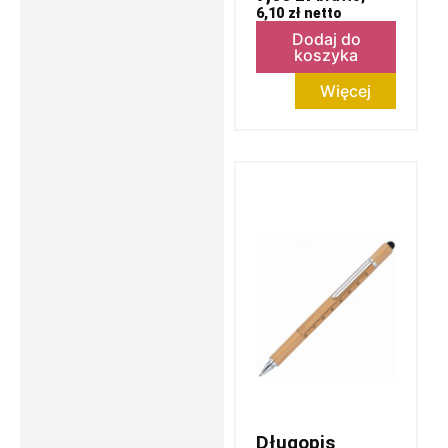
6,10
zł
netto
Dodaj do
koszyka
Więcej
Długopis