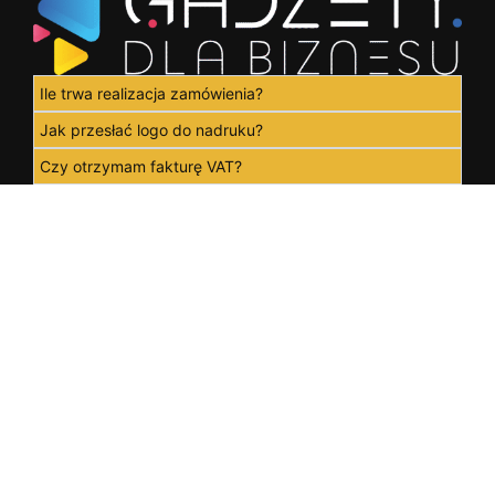
Ile trwa realizacja zamówienia?
Jak przesłać logo do nadruku?
Czy otrzymam fakturę VAT?
Siedziba Firmy
Staszica 13/1, 84-300 Lębork
Siedziba wirtualna
Droszyńskiego 15i/4, 80-381 Gdańsk
NIP: 5832995183
REGON: 523909010
601 776 173
kontakt@gadzetydlabiznesu.pl
Regulaminy
Regulamin sklepu