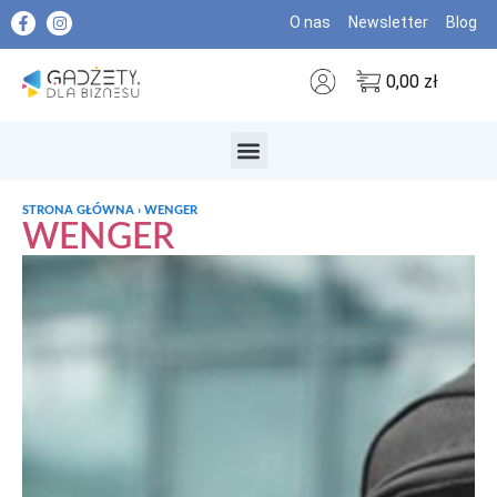
O nas
Newsletter
Blog
0,00
zł
MARKI PREMIUM
STRONA GŁÓWNA
›
WENGER
WENGER