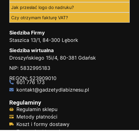
Jak przesłać logo do nadruku?
Czy otrzymam fakturę VAT?
Siedziba Firmy
Staszica 13/1, 84-300 Lębork
Siedziba wirtualna
Droszyńskiego 15i/4, 80-381 Gdańsk
NIP: 5832995183
REGON: 523909010
601 776 173
kontakt@gadzetydlabiznesu.pl
Regulaminy
Regulamin sklepu
Metody płatności
Koszt i formy dostawy
Zwroty i reklamacja