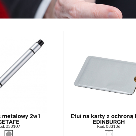
s metalowy 2w1
Etui na karty z ochroną
GETAFE
EDINBURGH
od: 030107
Kod: 083106