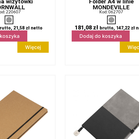
na wizytówki
Folder A4 w linie
ORNWALL
MONDEVILLE
od: 220607
Kod: 062707
181,08
zł
rutto,
21,58
zł
netto
brutto,
147,22
zł
n
 koszyka
Dodaj do koszyka
Więcej
Więc