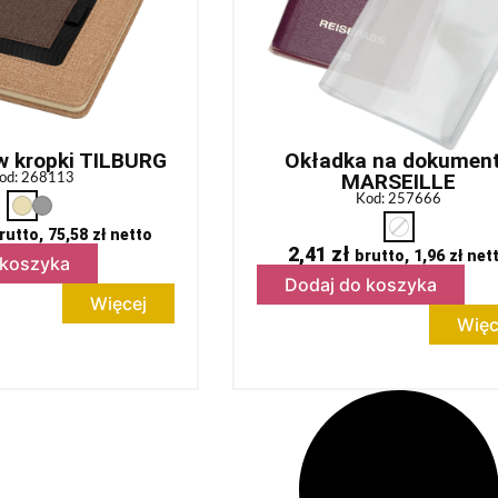
w kropki TILBURG
Okładka na dokumen
MARSEILLE
od: 268113
Kod: 257666
rutto,
75,58
zł
netto
2,41
zł
brutto,
1,96
zł
net
 koszyka
Dodaj do koszyka
Więcej
Więc