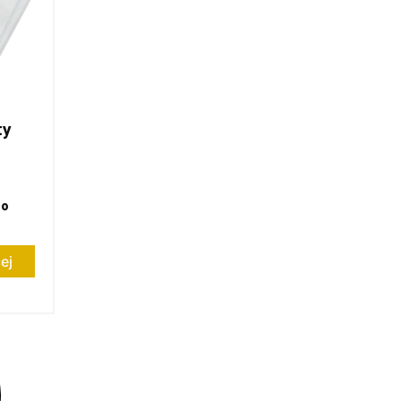
ty
to
ej