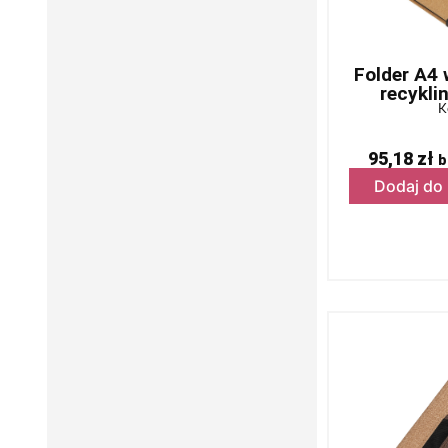
Folder A4 w
recykl
K
95,18
zł
b
Dodaj do