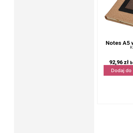
Notes A5 
K
92,96
zł
b
Dodaj do