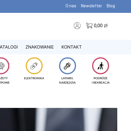
O nas
Newsletter
Blog
0,00
zł
ATALOGI
ZNAKOWANIE
KONTAKT
DŻETY
ELEKTRONIKA
LATARKI,
PODRÓŻE
TYPOWE
NARZĘDZIA
I REKREACJA