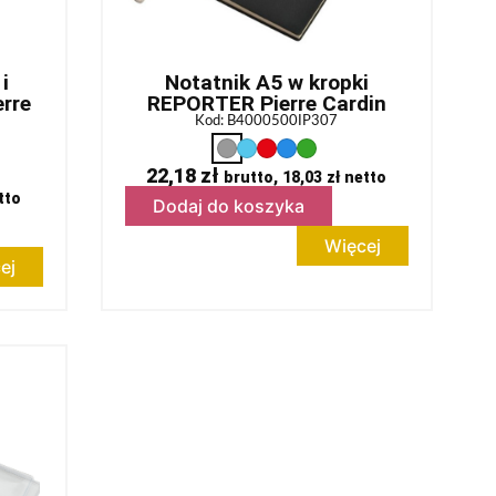
i
Notatnik A5 w kropki
rre
REPORTER Pierre Cardin
Kod: B4000500IP307
22,18
zł
brutto,
18,03
zł
netto
tto
Dodaj do koszyka
Więcej
ej