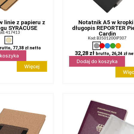
 linie z papieru z
Notatnik A5 w kropki 
ingu SYRACUSE
długopis REPORTER Pie
Cardin
od: 417413
Kod: B3501200IP307
rutto,
77,38
zł
netto
32,28
zł
brutto,
26,24
zł
ne
 koszyka
Dodaj do koszyka
Więcej
Więc