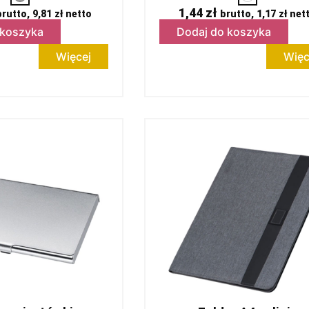
1,44
zł
brutto,
9,81
zł
netto
brutto,
1,17
zł
net
 koszyka
Dodaj do koszyka
Więcej
Więc