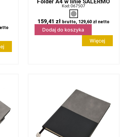
Folder A4 w linie SALERMO
Kod: 067507
159,41
zł
brutto,
129,60
zł
netto
etto
Dodaj do koszyka
Więcej
ej