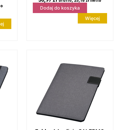
30,97
zł
brutto,
25,18
zł
netto
to
Dodaj do koszyka
Więcej
ej