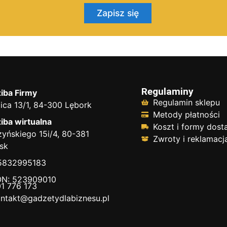
Zapisz się
Regulaminy
iba Firmy
Regulamin sklepu
ica 13/1, 84-300 Lębork
Metody płatności
iba wirtualna
Koszt i formy dos
yńskiego 15i/4, 80-381
Zwroty i reklamacj
sk
 5832995183
N: 523909010
1 776 173
ntakt@gadzetydlabiznesu.pl