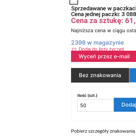
Sprzedawane w paczkach
Cena jednej paczki:
3 08
Cena za sztukę:
61
Najniższa cena w ciągu osta
2398 w magazynie
Dodaj do listy życzeń
Wyceń przez e-mail
Bez znakowania
Ilość (szt.)
Dodaj
Pobierz szczegóły znakowania