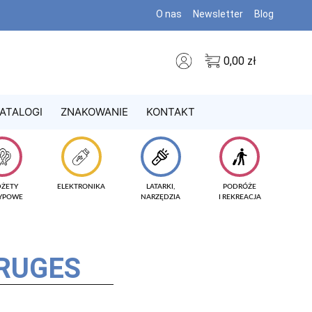
O nas
Newsletter
Blog
0,00
zł
ATALOGI
ZNAKOWANIE
KONTAKT
DŻETY
ELEKTRONIKA
LATARKI,
PODRÓŻE
TYPOWE
NARZĘDZIA
I REKREACJA
BRUGES