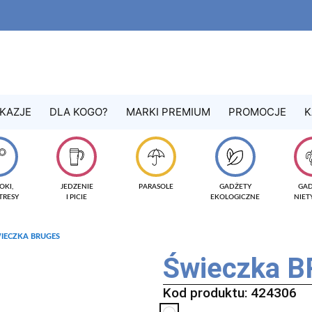
KAZJE
DLA KOGO?
MARKI PREMIUM
PROMOCJE
K
OKI,
JEDZENIE
PARASOLE
GADŻETY
GA
TRESY
I PICIE
EKOLOGICZNE
NIE
IECZKA BRUGES
Świeczka 
Kod produktu: 424306