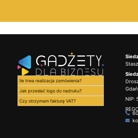
Siedz
Stasz
Siedz
Ile trwa realizacja zamówienia?
Drosz
Gdań
Jak przesłać logo do nadruku?
NIP:
Czy otrzymam fakturę VAT?
REGO
60
ko