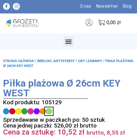
O nas
Newsletter
Blog
0,00
zł
MARKI PREMIUM
STRONA GŁÓWNA
/
BRELOKI, ANTYSTRESY
/
GRY I ZABAWY
/ PIŁKA PLAŻOWA
Ø 26CM KEY WEST
Piłka plażowa Ø 26cm KEY
WEST
Kod produktu: 105129
Sprzedawane w paczkach po: 50 sztuk
Cena jednej paczki:
526,00
zł
brutto
Cena za sztukę:
10,52
zł
brutto,
8,55
zł