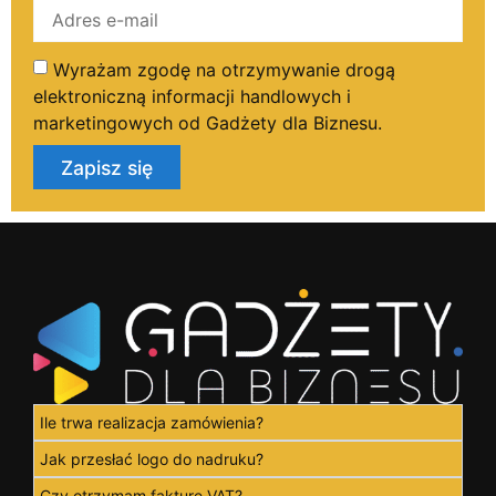
Wyrażam zgodę na otrzymywanie drogą
elektroniczną informacji handlowych i
marketingowych od Gadżety dla Biznesu.
Zapisz się
Ile trwa realizacja zamówienia?
Jak przesłać logo do nadruku?
Czy otrzymam fakturę VAT?