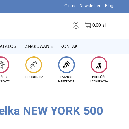
O nas
Newsletter
Blog
0,00
zł
ATALOGI
ZNAKOWANIE
KONTAKT
DŻETY
ELEKTRONIKA
LATARKI,
PODRÓŻE
TYPOWE
NARZĘDZIA
I REKREACJA
telka NEW YORK 500