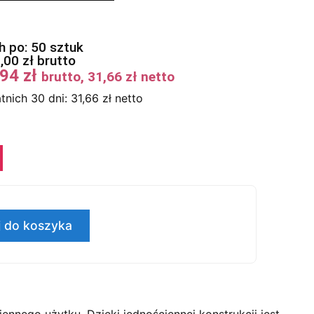
 po: 50 sztuk
7,00
zł
brutto
,94
zł
brutto,
31,66
zł
netto
tnich 30 dni:
31,66
zł
netto
 do koszyka
ennego użytku. Dzięki jednościennej konstrukcji jest