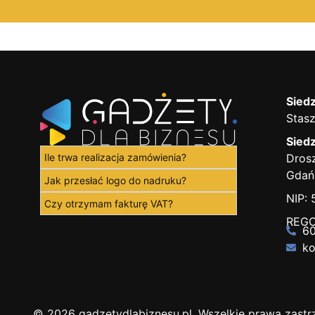
Siedz
Stasz
Siedz
Ile trwa realizacja zamówienia?
Drosz
Gdań
Jak przesłać logo do nadruku?
NIP:
Czy otrzymam fakturę VAT?
REGO
60
ko
© 2026 gadzetydlabiznesu.pl. Wszelkie prawa zastr