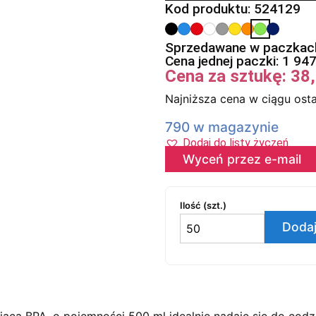
Kod produktu: 524129
Sprzedawane w paczkach
Cena jednej paczki:
1 94
Cena za sztukę:
38
Najniższa cena w ciągu osta
790 w magazynie
Dodaj do listy życzeń
Wyceń przez e-mail
Ilość (szt.)
Dodaj
jąca BPA, o pojemności 500 ml idealnie nadaje się do codzi