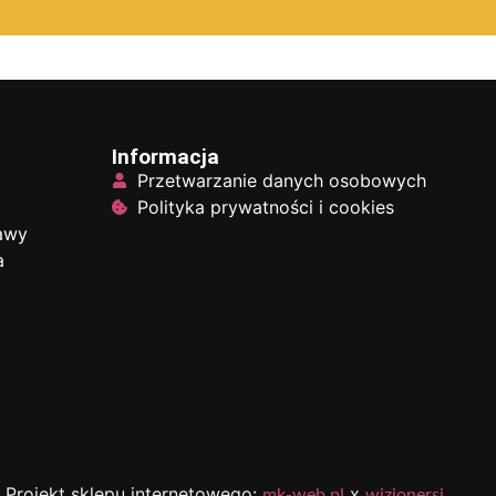
Informacja
Przetwarzanie danych osobowych
Polityka prywatności i cookies
tawy
a
Projekt sklepu internetowego:
x
mk-web.pl
wizjonersi