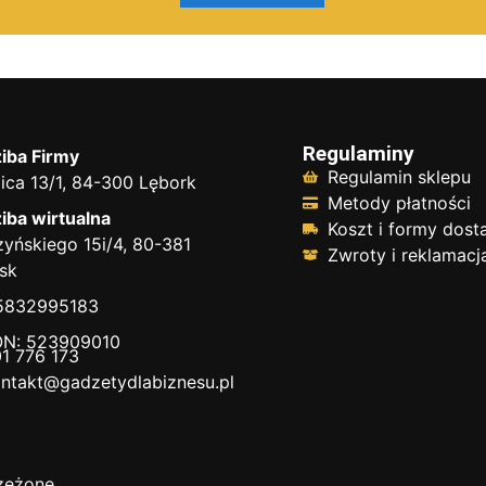
Regulaminy
iba Firmy
Regulamin sklepu
ica 13/1, 84-300 Lębork
Metody płatności
iba wirtualna
Koszt i formy dos
yńskiego 15i/4, 80-381
Zwroty i reklamacj
sk
 5832995183
N: 523909010
1 776 173
ntakt@gadzetydlabiznesu.pl
zeżone.