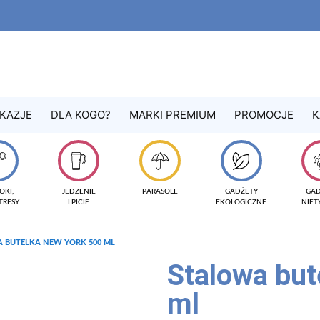
KAZJE
DLA KOGO?
MARKI PREMIUM
PROMOCJE
K
OKI,
JEDZENIE
PARASOLE
GADŻETY
GA
TRESY
I PICIE
EKOLOGICZNE
NIE
 BUTELKA NEW YORK 500 ML
Stalowa bu
ml