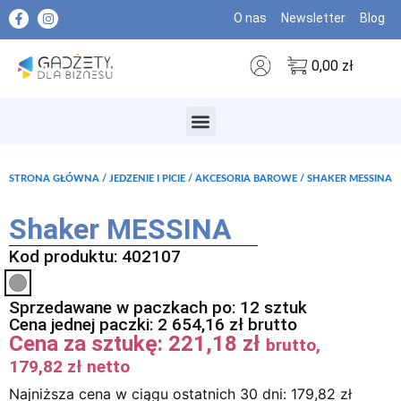
O nas
Newsletter
Blog
0,00
zł
MARKI PREMIUM
STRONA GŁÓWNA
/
JEDZENIE I PICIE
/
AKCESORIA BAROWE
/ SHAKER MESSINA
Shaker MESSINA
Kod produktu: 402107
Sprzedawane w paczkach po: 12 sztuk
Cena jednej paczki:
2 654,16
zł
brutto
Cena za sztukę:
221,18
zł
brutto,
179,82
zł
netto
Najniższa cena w ciągu ostatnich 30 dni:
179,82
zł