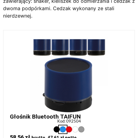
zawierający: shaker, kieliszek do odmierzania i cedzak z
dwoma podpórkami. Cedzak wykonany ze stali
nierdzewnej.
Głośnik Bluetooth TAIFUN
Kod: 092504
58,56
zł
brutto,
47,61
zł
netto