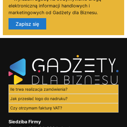
elektroniczną informacji handlowych i
marketingowych od Gadżety dla Biznesu.
Zapisz się
Ile trwa realizacja zamówienia?
Jak przesłać logo do nadruku?
Czy otrzymam fakturę VAT?
Siedziba Firmy