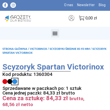
O nas
Newsletter
Blog
0,00
zł
MARKI PREMIUM
STRONA GŁÓWNA
/
VICTORINOX
/
SCYZORYKI ŚREDNIE 85-93 MM
/ SCYZORYK
SPARTAN VICTORINOX
Scyzoryk Spartan Victorinox
Kod produktu: 1360304
Sprzedawane w paczkach po: 1 sztuk
Cena jednej paczki:
84,33
zł
brutto
Cena za sztukę:
84,33
zł
brutto,
68,56
zł
netto