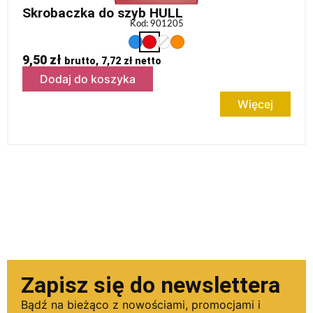
Skrobaczka do szyb HULL
Kod: 901205
9,50
zł
brutto,
7,72
zł
netto
Dodaj do koszyka
Więcej
Zapisz się do newslettera
Bądź na bieżąco z nowościami, promocjami i