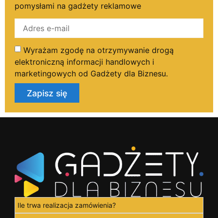
pomysłami na gadżety reklamowe
Wyrażam zgodę na otrzymywanie drogą
elektroniczną informacji handlowych i
marketingowych od Gadżety dla Biznesu.
Zapisz się
Ile trwa realizacja zamówienia?