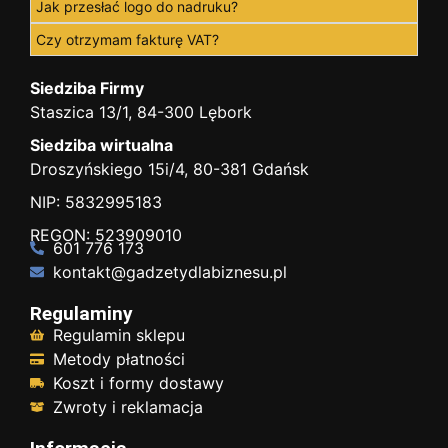
Jak przesłać logo do nadruku?
Czy otrzymam fakturę VAT?
Siedziba Firmy
Staszica 13/1, 84-300 Lębork
Siedziba wirtualna
Droszyńskiego 15i/4, 80-381 Gdańsk
NIP: 5832995183
REGON: 523909010
601 776 173
kontakt@gadzetydlabiznesu.pl
Regulaminy
Regulamin sklepu
Metody płatności
Koszt i formy dostawy
Zwroty i reklamacja