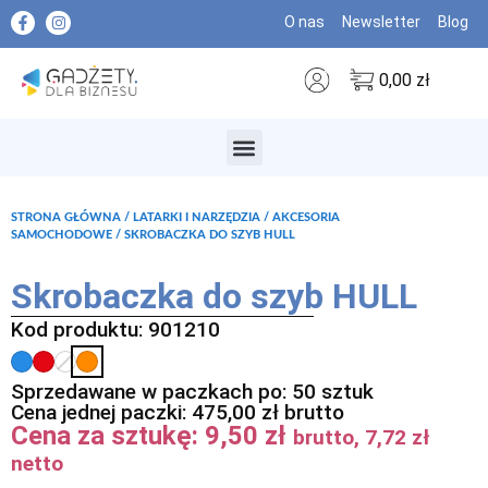
O nas
Newsletter
Blog
0,00
zł
MARKI PREMIUM
STRONA GŁÓWNA
/
LATARKI I NARZĘDZIA
/
AKCESORIA
SAMOCHODOWE
/ SKROBACZKA DO SZYB HULL
Skrobaczka do szyb HULL
Kod produktu: 901210
Sprzedawane w paczkach po: 50 sztuk
Cena jednej paczki:
475,00
zł
brutto
Cena za sztukę:
9,50
zł
brutto,
7,72
zł
netto