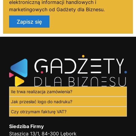
elektroniczną informacji handlowych i
marketingowych od Gadżety dla Biznesu.
Zapisz się
Ile trwa realizacja zamówienia?
Jak przesłać logo do nadruku?
Czy otrzymam fakturę VAT?
Siedziba Firmy
Staszica 13/1, 84-300 Lębork