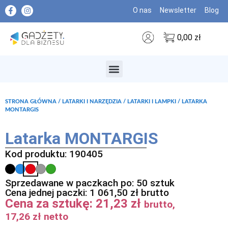
O nas
Newsletter
Blog
0,00
zł
MARKI PREMIUM
STRONA GŁÓWNA
/
LATARKI I NARZĘDZIA
/
LATARKI I LAMPKI
/ LATARKA
MONTARGIS
Latarka MONTARGIS
Kod produktu: 190405
Sprzedawane w paczkach po: 50 sztuk
Cena jednej paczki:
1 061,50
zł
brutto
Cena za sztukę:
21,23
zł
brutto,
17,26
zł
netto