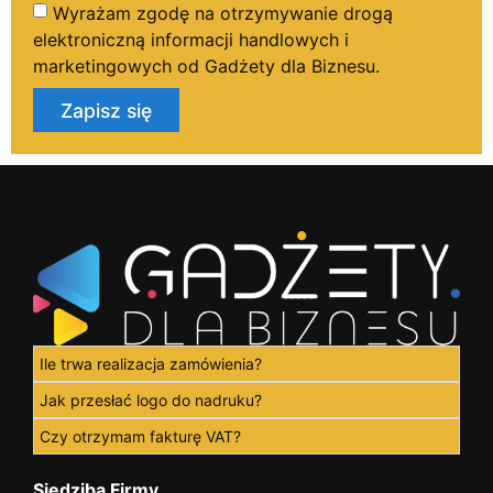
Wyrażam zgodę na otrzymywanie drogą
elektroniczną informacji handlowych i
marketingowych od Gadżety dla Biznesu.
Zapisz się
Ile trwa realizacja zamówienia?
Jak przesłać logo do nadruku?
Czy otrzymam fakturę VAT?
Siedziba Firmy