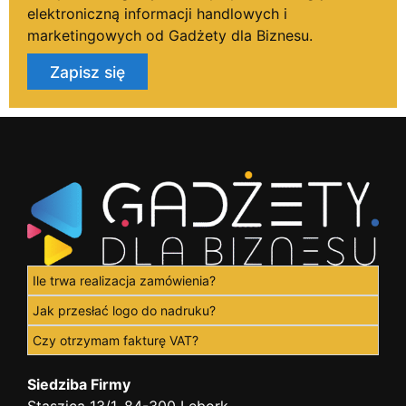
elektroniczną informacji handlowych i
marketingowych od Gadżety dla Biznesu.
Zapisz się
Ile trwa realizacja zamówienia?
Jak przesłać logo do nadruku?
Czy otrzymam fakturę VAT?
Siedziba Firmy
Staszica 13/1, 84-300 Lębork