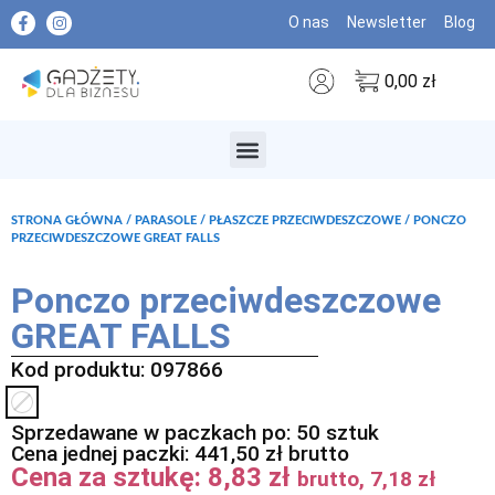
O nas
Newsletter
Blog
0,00
zł
MARKI PREMIUM
STRONA GŁÓWNA
/
PARASOLE
/
PŁASZCZE PRZECIWDESZCZOWE
/ PONCZO
PRZECIWDESZCZOWE GREAT FALLS
Ponczo przeciwdeszczowe
GREAT FALLS
Kod produktu: 097866
Sprzedawane w paczkach po: 50 sztuk
Cena jednej paczki:
441,50
zł
brutto
Cena za sztukę:
8,83
zł
brutto,
7,18
zł