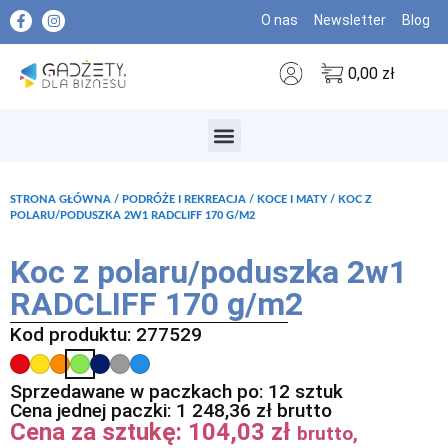
O nas
Newsletter
Blog
0,00
zł
MARKI PREMIUM
STRONA GŁÓWNA
/
PODRÓŻE I REKREACJA
/
KOCE I MATY
/ KOC Z
POLARU/PODUSZKA 2W1 RADCLIFF 170 G/M2
Koc z polaru/poduszka 2w1
RADCLIFF 170 g/m2
Kod produktu: 277529
Sprzedawane w paczkach po: 12 sztuk
Cena jednej paczki:
1 248,36
zł
brutto
Cena za sztukę:
104,03
zł
brutto,