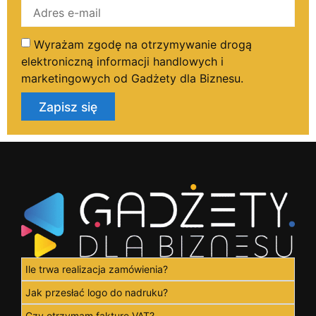
Wyrażam zgodę na otrzymywanie drogą
elektroniczną informacji handlowych i
marketingowych od Gadżety dla Biznesu.
Zapisz się
Ile trwa realizacja zamówienia?
Jak przesłać logo do nadruku?
Czy otrzymam fakturę VAT?