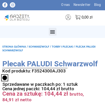
O nas
Newsletter
Blog
0,00
zł
MARKI PREMIUM
STRONA GŁÓWNA
/
SCHWARZWOLF
/
TORBY I PLECAKI
/ PLECAK PALUDI
SCHWARZWOLF
Plecak PALUDI Schwarzwolf
Kod produktu: F3524300AJ303
Sprzedawane w paczkach po: 1 sztuk
Cena jednej paczki:
104,44
zł
brutto
Cena za sztukę:
104,44
zł
brutto,
84,91
zł
netto