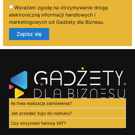
Wyrażam zgodę na otrzymywanie drogą
elektroniczną informacji handlowych i
marketingowych od Gadżety dla Biznesu.
Zapisz się
Ile trwa realizacja zamówienia?
Jak przesłać logo do nadruku?
Czy otrzymam fakturę VAT?