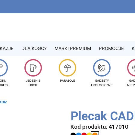
KAZJE
DLA KOGO?
MARKI PREMIUM
PROMOCJE
K
OKI,
JEDZENIE
PARASOLE
GADŻETY
GA
TRESY
I PICIE
EKOLOGICZNE
NIE
ADIZ
Plecak CAD
Kod produktu: 417010