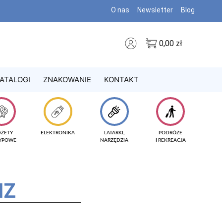
O nas
Newsletter
Blog
0,00
zł
ATALOGI
ZNAKOWANIE
KONTAKT
DŻETY
ELEKTRONIKA
LATARKI,
PODRÓŻE
TYPOWE
NARZĘDZIA
I REKREACJA
IZ