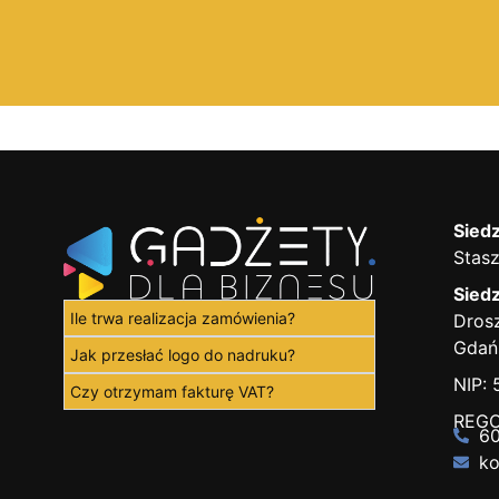
Siedz
Stasz
Siedz
Ile trwa realizacja zamówienia?
Drosz
Gdań
Jak przesłać logo do nadruku?
NIP:
Czy otrzymam fakturę VAT?
REGO
60
ko