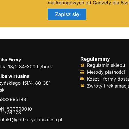
marketingowych od Gadżety dla Bizn
Zapisz się
Regulaminy
iba Firmy
Regulamin sklepu
ica 13/1, 84-300 Lębork
Metody płatności
iba wirtualna
Koszt i formy dos
yńskiego 15i/4, 80-381
Zwroty i reklamacj
sk
 5832995183
N: 523909010
1 776 173
ntakt@gadzetydlabiznesu.pl