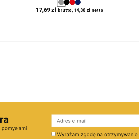
17,69
zł
brutto,
14,38
zł
netto
ra
i pomysłami
Wyrażam zgodę na otrzymywanie dr