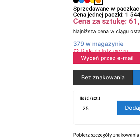
Sprzedawane w paczkach
Cena jednej paczki:
1 54
Cena za sztukę:
61
Najniższa cena w ciągu osta
379 w magazynie
Dodaj do listy życzeń
Wyceń przez e-mail
Bez znakowania
Ilość (szt.)
Dodaj
Pobierz szczegóły znakowania