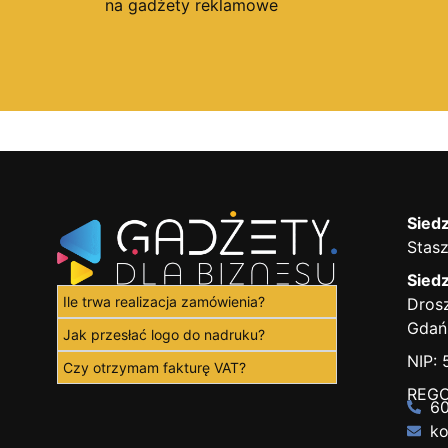
na gadżety reklamowe
Siedz
Stasz
Siedz
Ile trwa realizacja zamówienia?
Drosz
Gdań
Jak przesłać logo do nadruku?
NIP:
Czy otrzymam fakturę VAT?
REGO
60
ko