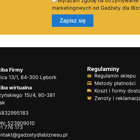
Wyrażam zgodę na otrzymywanie dr
marketingowych od Gadżety dla Bizn
Zapisz się
Regulaminy
iba Firmy
Regulamin sklepu
ica 13/1, 84-300 Lębork
Metody płatności
iba wirtualna
Koszt i formy dos
yńskiego 15i/4, 80-381
Zwroty i reklamacj
sk
 5832995183
N: 523909010
1 776 173
ntakt@gadzetydlabiznesu.pl