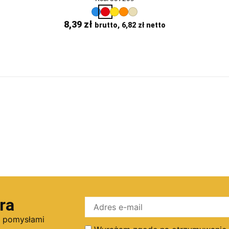
8,39
zł
brutto,
6,82
zł
netto
ra
i pomysłami