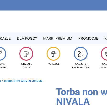
KAZJE
DLA KOGO?
MARKI PREMIUM
PROMOCJE
K
OKI,
JEDZENIE
PARASOLE
GADŻETY
GA
TRESY
I PICIE
EKOLOGICZNE
NIE
N
/ TORBA NON WOVEN 70 G/M2
Torba non 
NIVALA