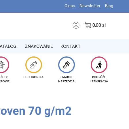
O nas
Newsletter
Blog
0,00
zł
ATALOGI
ZNAKOWANIE
KONTAKT
DŻETY
ELEKTRONIKA
LATARKI,
PODRÓŻE
TYPOWE
NARZĘDZIA
I REKREACJA
woven 70 g/m2