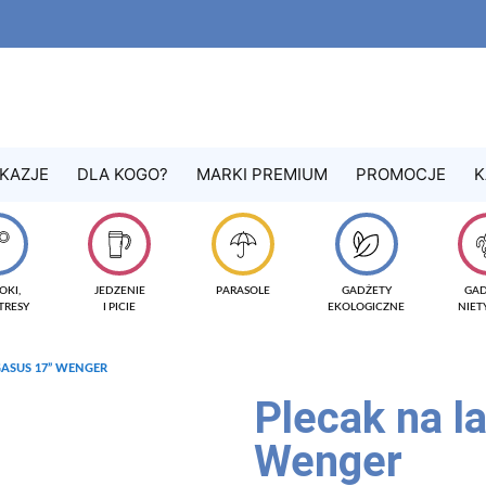
KAZJE
DLA KOGO?
MARKI PREMIUM
PROMOCJE
K
OKI,
JEDZENIE
PARASOLE
GADŻETY
GA
TRESY
I PICIE
EKOLOGICZNE
NIE
GASUS 17” WENGER
Plecak na l
Wenger