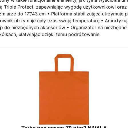
ą Triple Protect, zapewniając wygodę użytkownikowi oraz 
ozmiarze do 17”/43 cm • Platforma stabilizująca utrzymuje 
tkownik utrzymuje cały czas swoją temperaturę • Amortyz
p do niezbędnych akcesoriów • Organizator na niezbędne 
ółkach, ułatwiając dzięki temu podróżowanie
Torba non woven 70 g/m2 NIVALA