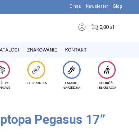
O nas
Newsletter
Blog
0,00
zł
ATALOGI
ZNAKOWANIE
KONTAKT
DŻETY
ELEKTRONIKA
LATARKI,
PODRÓŻE
TYPOWE
NARZĘDZIA
I REKREACJA
aptopa Pegasus 17”