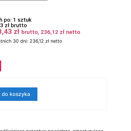
 po: 1 sztuk
43
zł
brutto
0,43
zł
brutto,
236,12
zł
netto
tnich 30 dni:
236,12
zł
netto
 do koszyka
możliwiająca przepływ powietrza, amortyzujące