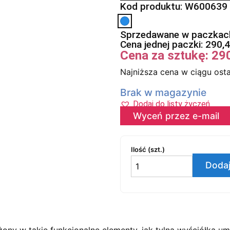
Kod produktu: W600639
Sprzedawane w paczkach
Cena jednej paczki:
290,
Cena za sztukę:
29
Najniższa cena w ciągu osta
Brak w magazynie
Dodaj do listy życzeń
Wyceń przez e-mail
Ilość (szt.)
Dodaj
ony w takie funkcjonalne elementy, jak tylna wyściółka u