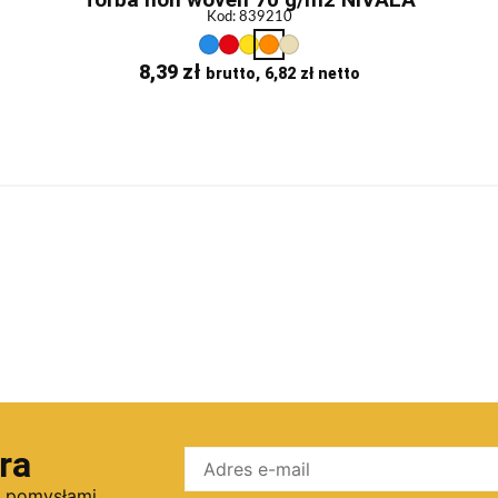
Kod: 839210
8,39
zł
brutto,
6,82
zł
netto
ra
i pomysłami