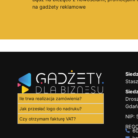
na gadżety reklamowe
Siedz
Stasz
Siedz
Ile trwa realizacja zamówienia?
Drosz
Gdań
Jak przesłać logo do nadruku?
NIP:
Czy otrzymam fakturę VAT?
REGO
60