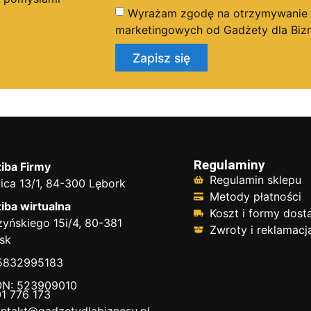
Wyrażam zgodę na otrzymywanie dr
marketingowych od Gadżety dla Bizn
Zapisz się
Regulaminy
iba Firmy
Regulamin sklepu
ica 13/1, 84-300 Lębork
Metody płatności
iba wirtualna
Koszt i formy dos
yńskiego 15i/4, 80-381
Zwroty i reklamacj
sk
 5832995183
N: 523909010
1 776 173