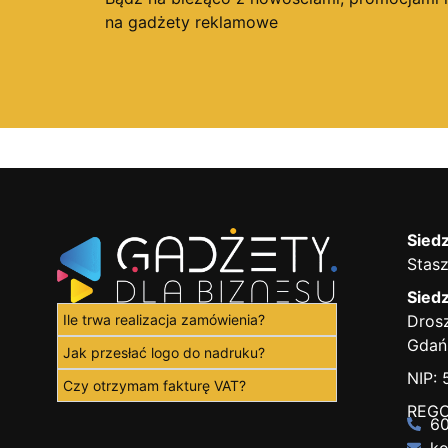
na gadżety reklamowe
Siedz
Stasz
Siedz
Ile trwa realizacja zamówienia?
Drosz
Gdań
Jak przesłać logo do nadruku?
NIP:
Czy otrzymam fakturę VAT?
REGO
60