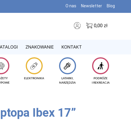
O nas
Newsletter
Blog
0,00
zł
ATALOGI
ZNAKOWANIE
KONTAKT
DŻETY
ELEKTRONIKA
LATARKI,
PODRÓŻE
TYPOWE
NARZĘDZIA
I REKREACJA
aptopa Ibex 17”