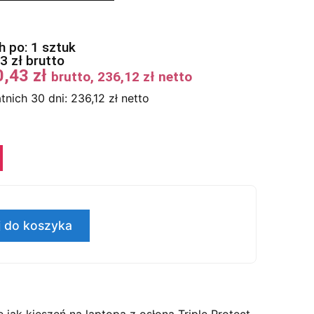
 po: 1 sztuk
43
zł
brutto
0,43
zł
brutto,
236,12
zł
netto
tnich 30 dni:
236,12
zł
netto
 do koszyka
jak kieszeń na laptopa z osłoną Triple Protect,