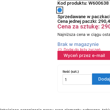
Kod produktu: W600638
Sprzedawane w paczkach
Cena jednej paczki:
290,
Cena za sztukę:
29
Najniższa cena w ciągu osta
Brak w magazynie
Dodaj do listy życzeń
Wyceń przez e-mail
Ilość (szt.)
Dodaj
twiające organizację pracy oraz elementy ochronne, takie 