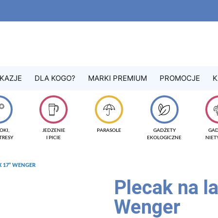
KAZJE
DLA KOGO?
MARKI PREMIUM
PROMOCJE
K
OKI,
JEDZENIE
PARASOLE
GADŻETY
GA
TRESY
I PICIE
EKOLOGICZNE
NIE
X 17” WENGER
Plecak na l
Wenger