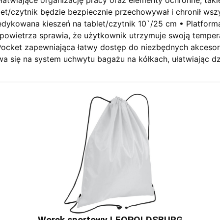
blet/czytnik będzie bezpiecznie przechowywał i chronił w
dedykowana kieszeń na tablet/czytnik 10`/25 cm • Platform
 powietrza sprawia, że użytkownik utrzymuje swoją temper
cket zapewniająca łatwy dostęp do niezbędnych akcesori
a się na system uchwytu bagażu na kółkach, ułatwiając d
Worek sportowy LEOPOLDSBURG