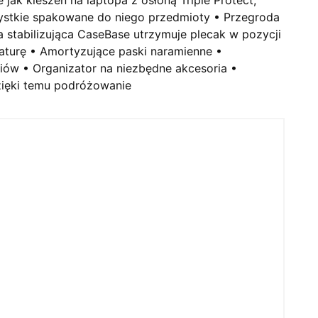
szystkie spakowane do niego przedmioty • Przegroda
a stabilizująca CaseBase utrzymuje plecak w pozycji
aturę • Amortyzujące paski naramienne •
ów • Organizator na niezbędne akcesoria •
zięki temu podróżowanie