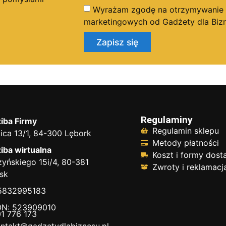
Wyrażam zgodę na otrzymywanie dr
marketingowych od Gadżety dla Bizn
Zapisz się
Regulaminy
iba Firmy
Regulamin sklepu
ica 13/1, 84-300 Lębork
Metody płatności
iba wirtualna
Koszt i formy dos
yńskiego 15i/4, 80-381
Zwroty i reklamacj
sk
 5832995183
N: 523909010
1 776 173