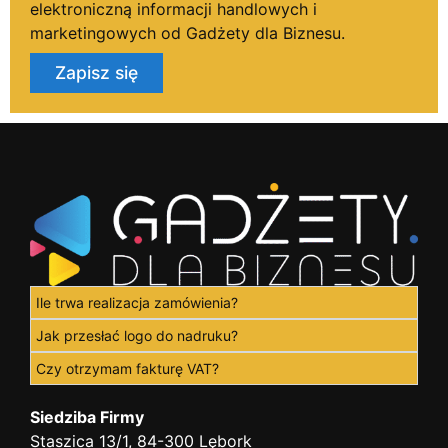
elektroniczną informacji handlowych i
marketingowych od Gadżety dla Biznesu.
Zapisz się
Ile trwa realizacja zamówienia?
Jak przesłać logo do nadruku?
Czy otrzymam fakturę VAT?
Siedziba Firmy
Staszica 13/1, 84-300 Lębork