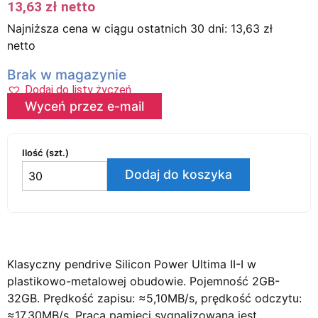
13,63
zł
netto
Najniższa cena w ciągu ostatnich 30 dni:
13,63
zł
netto
Brak w magazynie
Dodaj do listy życzeń
Wyceń przez e-mail
Ilość (szt.)
Dodaj do koszyka
Klasyczny pendrive Silicon Power Ultima II-I w
plastikowo-metalowej obudowie. Pojemność 2GB-
32GB. Prędkość zapisu: ≈5,10MB/s, prędkość odczytu:
≈17,30MB/s. Praca pamięci sygnalizowana jest