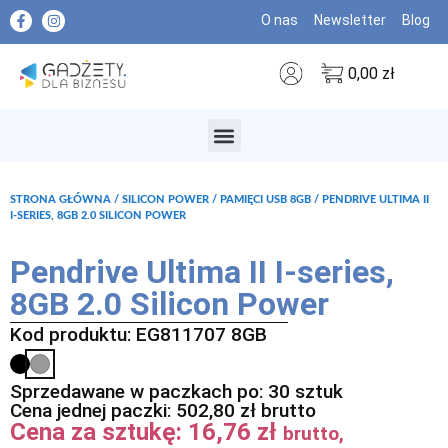
O nas
Newsletter
Blog
0,00
zł
MARKI PREMIUM
STRONA GŁÓWNA
/
SILICON POWER
/
PAMIĘCI USB 8GB
/ PENDRIVE ULTIMA II
I-SERIES, 8GB 2.0 SILICON POWER
Pendrive Ultima II I-series,
8GB 2.0 Silicon Power
Kod produktu: EG811707 8GB
Sprzedawane w paczkach po: 30 sztuk
Cena jednej paczki:
502,80
zł
brutto
Cena za sztukę:
16,76
zł
brutto,