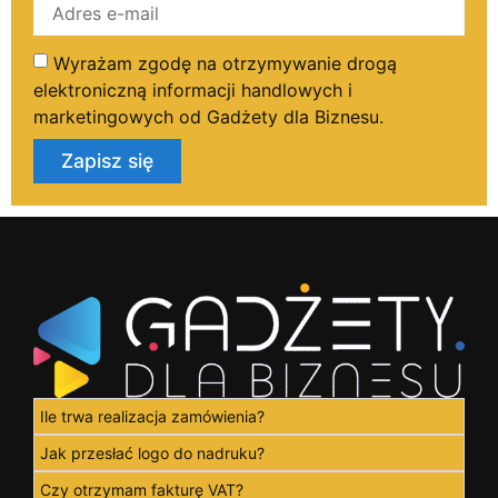
Wyrażam zgodę na otrzymywanie drogą
elektroniczną informacji handlowych i
marketingowych od Gadżety dla Biznesu.
Zapisz się
Ile trwa realizacja zamówienia?
Jak przesłać logo do nadruku?
Czy otrzymam fakturę VAT?