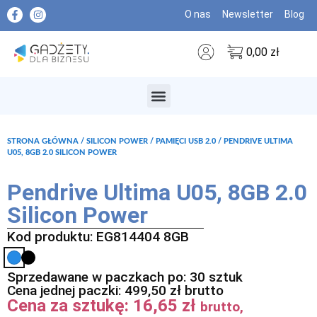
O nas
Newsletter
Blog
0,00
zł
MARKI PREMIUM
STRONA GŁÓWNA
/
SILICON POWER
/
PAMIĘCI USB 2.0
/ PENDRIVE ULTIMA
U05, 8GB 2.0 SILICON POWER
Pendrive Ultima U05, 8GB 2.0
Silicon Power
Kod produktu: EG814404 8GB
Sprzedawane w paczkach po: 30 sztuk
Cena jednej paczki:
499,50
zł
brutto
Cena za sztukę:
16,65
zł
brutto,