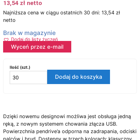
13,54
zł
netto
Najniższa cena w ciągu ostatnich 30 dni:
13,54
zł
netto
Brak w magazynie
Dodaj do listy życzeń
Wyceń przez e-mail
Ilość (szt.)
Dodaj do koszyka
Dzięki nowemu designowi możliwa jest obsługa jedną
ręką, z nowym systemem chowania złącza USB.
Powierzchnia pendrive’a odporna na zadrapania, odciski
palców i brud. Dostępny w trzech kolorach: klasyczny