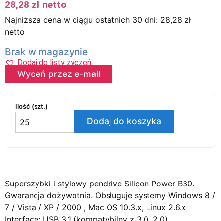
28,28
zł
netto
Najniższa cena w ciągu ostatnich 30 dni:
28,28
zł
netto
Brak w magazynie
Dodaj do listy życzeń
Wyceń przez e-mail
Ilość (szt.)
Dodaj do koszyka
Superszybki i stylowy pendrive Silicon Power B30.
Gwarancja dożywotnia. Obsługuje systemy Windows 8 /
7 / Vista / XP / 2000 , Mac OS 10.3.x, Linux 2.6.x
Interface: USB 3.1 (kompatybilny z 3.0, 2.0).