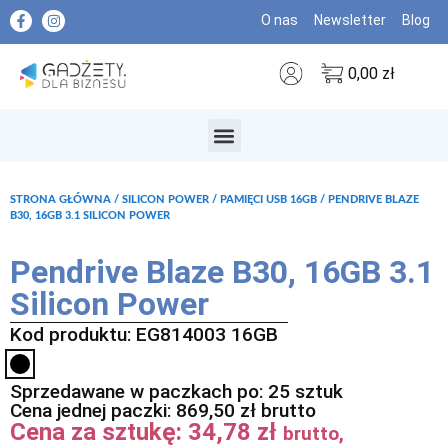
O nas
Newsletter
Blog
0,00
zł
MARKI PREMIUM
STRONA GŁÓWNA
/
SILICON POWER
/
PAMIĘCI USB 16GB
/ PENDRIVE BLAZE
B30, 16GB 3.1 SILICON POWER
Pendrive Blaze B30, 16GB 3.1
Silicon Power
Kod produktu: EG814003 16GB
Sprzedawane w paczkach po: 25 sztuk
Cena jednej paczki:
869,50
zł
brutto
Cena za sztukę:
34,78
zł
brutto,