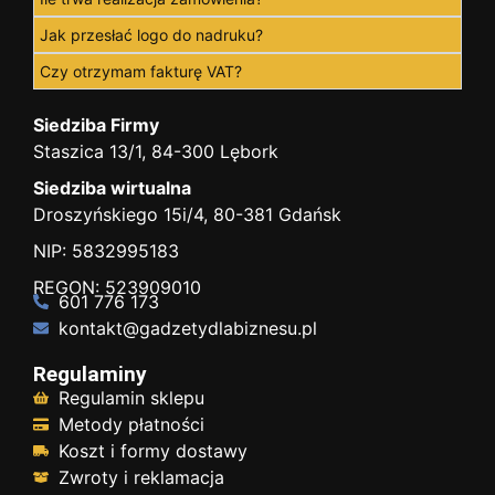
Jak przesłać logo do nadruku?
Czy otrzymam fakturę VAT?
Siedziba Firmy
Staszica 13/1, 84-300 Lębork
Siedziba wirtualna
Droszyńskiego 15i/4, 80-381 Gdańsk
NIP: 5832995183
REGON: 523909010
601 776 173
kontakt@gadzetydlabiznesu.pl
Regulaminy
Regulamin sklepu
Metody płatności
Koszt i formy dostawy
Zwroty i reklamacja