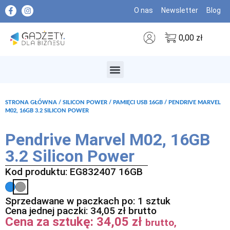
O nas
Newsletter
Blog
0,00
zł
MARKI PREMIUM
STRONA GŁÓWNA
/
SILICON POWER
/
PAMIĘCI USB 16GB
/ PENDRIVE MARVEL
M02, 16GB 3.2 SILICON POWER
Pendrive Marvel M02, 16GB
3.2 Silicon Power
Kod produktu: EG832407 16GB
Sprzedawane w paczkach po: 1 sztuk
Cena jednej paczki:
34,05
zł
brutto
Cena za sztukę:
34,05
zł
brutto,