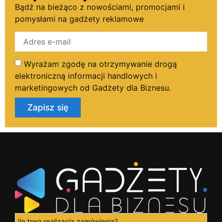
Bądź na bieżąco z nowościami, promocjami i
pomysłami na gadżety reklamowe
Wyrażam zgodę na otrzymywanie drogą
elektroniczną informacji handlowych i
marketingowych od Gadżety dla Biznesu.
Zapisz się
Ile trwa realizacja zamówienia?