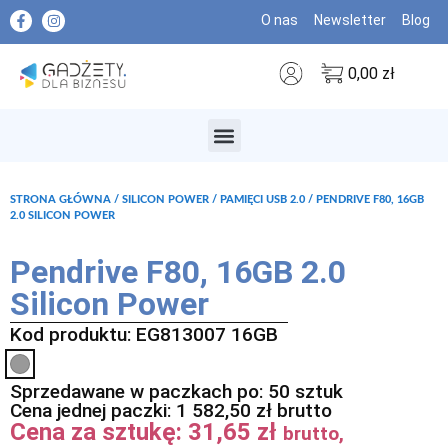
O nas
Newsletter
Blog
0,00
zł
MARKI PREMIUM
STRONA GŁÓWNA
/
SILICON POWER
/
PAMIĘCI USB 2.0
/ PENDRIVE F80, 16GB
2.0 SILICON POWER
Pendrive F80, 16GB 2.0
Silicon Power
Kod produktu: EG813007 16GB
Sprzedawane w paczkach po: 50 sztuk
Cena jednej paczki:
1 582,50
zł
brutto
Cena za sztukę:
31,65
zł
brutto,