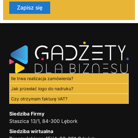
Zapisz się
Ile trwa realizacja zamówienia?
Jak przesłać logo do nadruku?
Czy otrzymam fakturę VAT?
Siedziba Firmy
Staszica 13/1, 84-300 Lębork
Siedziba wirtualna