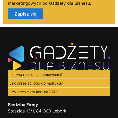
marketingowych od Gadżety dla Biznesu.
Zapisz się
Ile trwa realizacja zamówienia?
Jak przesłać logo do nadruku?
Czy otrzymam fakturę VAT?
Siedziba Firmy
Staszica 13/1, 84-300 Lębork