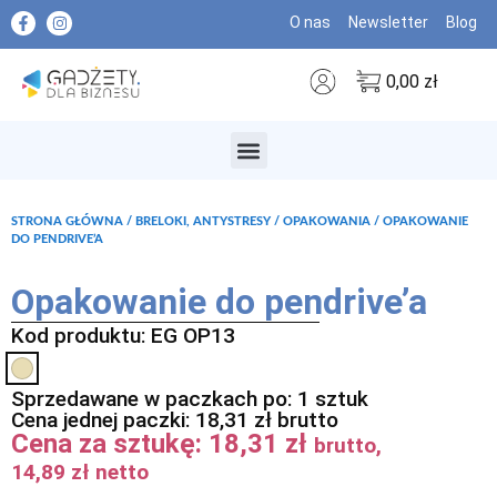
O nas
Newsletter
Blog
0,00
zł
MARKI PREMIUM
STRONA GŁÓWNA
/
BRELOKI, ANTYSTRESY
/
OPAKOWANIA
/ OPAKOWANIE
DO PENDRIVE’A
Opakowanie do pendrive’a
Kod produktu: EG OP13
Sprzedawane w paczkach po: 1 sztuk
Cena jednej paczki:
18,31
zł
brutto
Cena za sztukę:
18,31
zł
brutto,
14,89
zł
netto