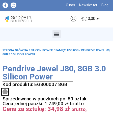
O nas
Newsletter
Blog
0,00
zł
MARKI PREMIUM
STRONA GŁÓWNA
/
SILICON POWER
/
PAMIĘCI USB 8GB
/ PENDRIVE JEWEL J80,
8GB 3.0 SILICON POWER
Pendrive Jewel J80, 8GB 3.0
Silicon Power
Kod produktu: EG800007 8GB
Sprzedawane w paczkach po: 50 sztuk
Cena jednej paczki:
1 749,00
zł
brutto
Cena za sztukę:
34,98
zł
brutto,