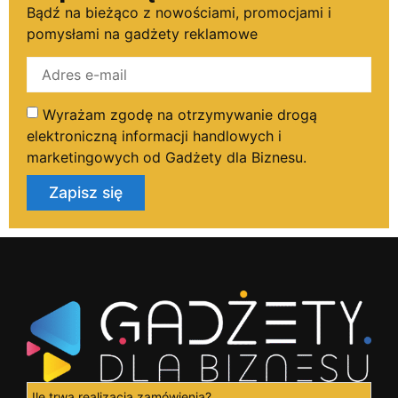
Bądź na bieżąco z nowościami, promocjami i
pomysłami na gadżety reklamowe
Wyrażam zgodę na otrzymywanie drogą
elektroniczną informacji handlowych i
marketingowych od Gadżety dla Biznesu.
Zapisz się
Ile trwa realizacja zamówienia?