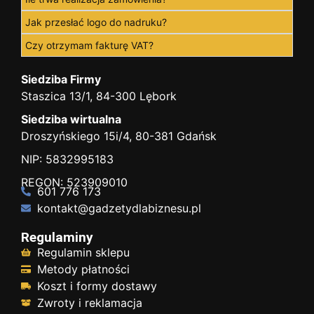
Jak przesłać logo do nadruku?
Czy otrzymam fakturę VAT?
Siedziba Firmy
Staszica 13/1, 84-300 Lębork
Siedziba wirtualna
Droszyńskiego 15i/4, 80-381 Gdańsk
NIP: 5832995183
REGON: 523909010
601 776 173
kontakt@gadzetydlabiznesu.pl
Regulaminy
Regulamin sklepu
Metody płatności
Koszt i formy dostawy
Zwroty i reklamacja