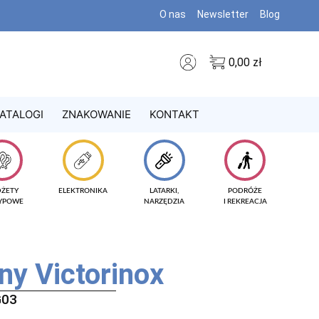
O nas
Newsletter
Blog
0,00
zł
ATALOGI
ZNAKOWANIE
KONTAKT
DŻETY
ELEKTRONIKA
LATARKI,
PODRÓŻE
TYPOWE
NARZĘDZIA
I REKREACJA
y Victorinox
G03