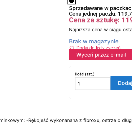
Sprzedawane w paczkach
Cena jednej paczki:
119,
Cena za sztukę:
11
Najniższa cena w ciągu osta
Brak w magazynie
Dodaj do listy życzeń
Wyceń przez e-mail
Ilość (szt.)
Dodaj
minkowym: -Rękojeść wykonanana z fibroxu, ostrze o dług