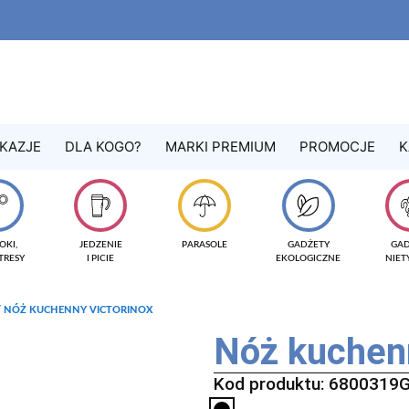
KAZJE
DLA KOGO?
MARKI PREMIUM
PROMOCJE
K
OKI,
JEDZENIE
PARASOLE
GADŻETY
GA
TRESY
I PICIE
EKOLOGICZNE
NIE
 NÓŻ KUCHENNY VICTORINOX
Nóż kuchenn
Kod produktu: 6800319