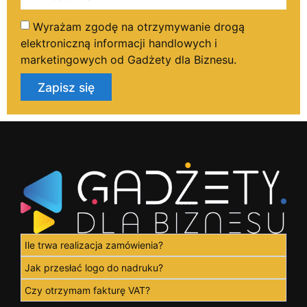
Wyrażam zgodę na otrzymywanie drogą
elektroniczną informacji handlowych i
marketingowych od Gadżety dla Biznesu.
Zapisz się
Ile trwa realizacja zamówienia?
Jak przesłać logo do nadruku?
Czy otrzymam fakturę VAT?