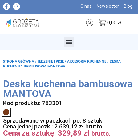
O nas
Newsletter
Blog
0,00
zł
MARKI PREMIUM
STRONA GŁÓWNA
/
JEDZENIE I PICIE
/
AKCESORIA KUCHENNE
/ DESKA
KUCHENNA BAMBUSOWA MANTOVA
Deska kuchenna bambusowa
MANTOVA
Kod produktu: 763301
Sprzedawane w paczkach po: 8 sztuk
Cena jednej paczki:
2 639,12
zł
brutto
Cena za sztukę:
329,89
zł
brutto,