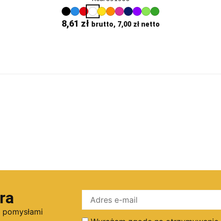
8,61
zł
brutto,
7,00
zł
netto
ra
i pomysłami