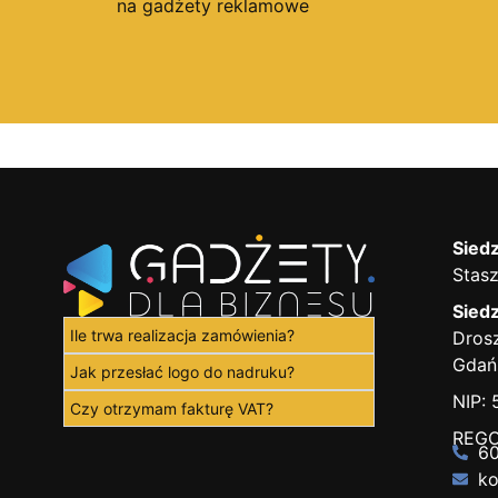
na gadżety reklamowe
Siedz
Stasz
Siedz
Ile trwa realizacja zamówienia?
Drosz
Gdań
Jak przesłać logo do nadruku?
NIP:
Czy otrzymam fakturę VAT?
REGO
60
ko