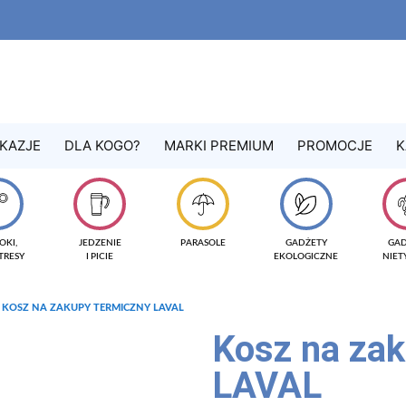
KAZJE
DLA KOGO?
MARKI PREMIUM
PROMOCJE
K
OKI,
JEDZENIE
PARASOLE
GADŻETY
GA
TRESY
I PICIE
EKOLOGICZNE
NIE
 KOSZ NA ZAKUPY TERMICZNY LAVAL
Kosz na zak
LAVAL