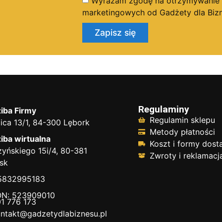
Wyrażam zgodę na otrzymywanie dr
marketingowych od Gadżety dla Bizn
Zapisz się
Regulaminy
iba Firmy
Regulamin sklepu
ica 13/1, 84-300 Lębork
Metody płatności
iba wirtualna
Koszt i formy dos
yńskiego 15i/4, 80-381
Zwroty i reklamacj
sk
 5832995183
N: 523909010
1 776 173
ntakt@gadzetydlabiznesu.pl