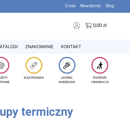
O nas
Newsletter
Blog
0,00
zł
ATALOGI
ZNAKOWANIE
KONTAKT
DŻETY
ELEKTRONIKA
LATARKI,
PODRÓŻE
TYPOWE
NARZĘDZIA
I REKREACJA
upy termiczny