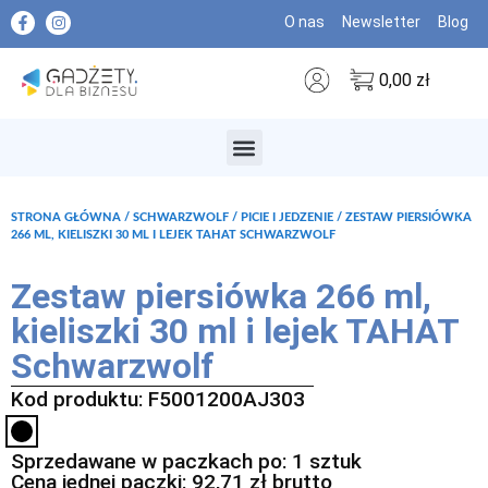
O nas
Newsletter
Blog
0,00
zł
MARKI PREMIUM
STRONA GŁÓWNA
/
SCHWARZWOLF
/
PICIE I JEDZENIE
/ ZESTAW PIERSIÓWKA
266 ML, KIELISZKI 30 ML I LEJEK TAHAT SCHWARZWOLF
Zestaw piersiówka 266 ml,
kieliszki 30 ml i lejek TAHAT
Schwarzwolf
Kod produktu: F5001200AJ303
Sprzedawane w paczkach po: 1 sztuk
Cena jednej paczki:
92,71
zł
brutto