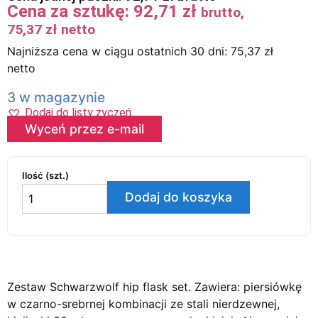
Cena za sztukę:
92,71
zł
brutto,
75,37
zł
netto
Najniższa cena w ciągu ostatnich 30 dni:
75,37
zł
netto
3 w magazynie
Dodaj do listy życzeń
Wyceń przez e-mail
Ilość (szt.)
Dodaj do koszyka
Zestaw Schwarzwolf hip flask set. Zawiera: piersiówkę
w czarno-srebrnej kombinacji ze stali nierdzewnej,