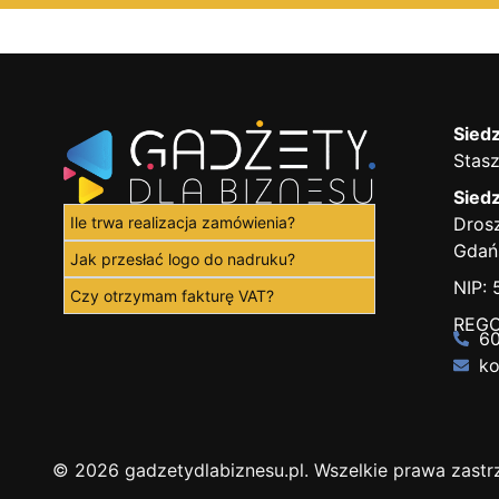
Siedz
Stasz
Siedz
Ile trwa realizacja zamówienia?
Drosz
Gdań
Jak przesłać logo do nadruku?
NIP:
Czy otrzymam fakturę VAT?
REGO
60
ko
© 2026 gadzetydlabiznesu.pl. Wszelkie prawa zastr