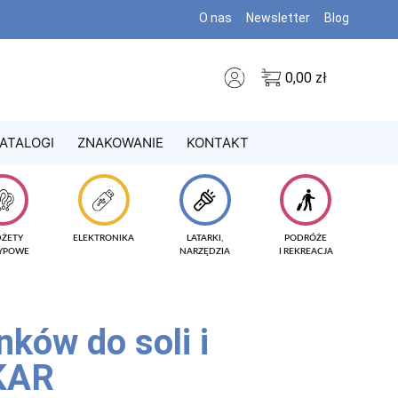
O nas
Newsletter
Blog
0,00
zł
ATALOGI
ZNAKOWANIE
KONTAKT
DŻETY
ELEKTRONIKA
LATARKI,
PODRÓŻE
TYPOWE
NARZĘDZIA
I REKREACJA
ków do soli i
KAR