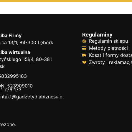
Regulaminy
iba Firmy
Regulamin sklepu
ica 13/1, 84-300 Lębork
Metody płatności
iba wirtualna
Koszt i formy dos
yńskiego 15i/4, 80-381
Zwroty i reklamacj
sk
 5832995183
N: 523909010
1 776 173
ntakt@gadzetydlabiznesu.pl
zeżone.