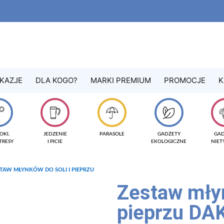
KAZJE
DLA KOGO?
MARKI PREMIUM
PROMOCJE
K
OKI,
JEDZENIE
PARASOLE
GADŻETY
GA
TRESY
I PICIE
EKOLOGICZNE
NIE
STAW MŁYNKÓW DO SOLI I PIEPRZU
Zestaw młyn
pieprzu DA