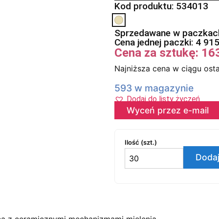
Kod produktu: 534013
Sprzedawane w paczkach
Cena jednej paczki:
4 91
Cena za sztukę:
16
Najniższa cena w ciągu osta
593 w magazynie
Dodaj do listy życzeń
Wyceń przez e-mail
Ilość (szt.)
Dodaj
na z ceramicznymi mechanizmami mielenia.