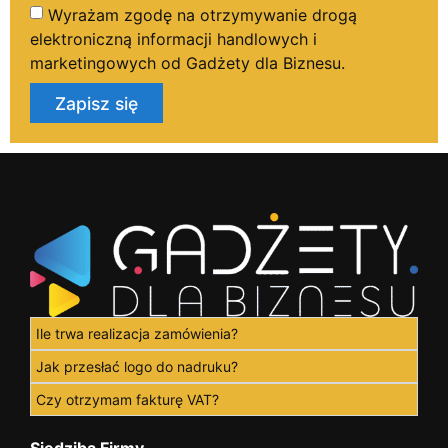
Wyrażam zgodę na otrzymywanie drogą
elektroniczną informacji handlowych i
marketingowych od Gadżety dla Biznesu.
Zapisz się
Ile trwa realizacja zamówienia?
Jak przesłać logo do nadruku?
Czy otrzymam fakturę VAT?
Siedziba Firmy