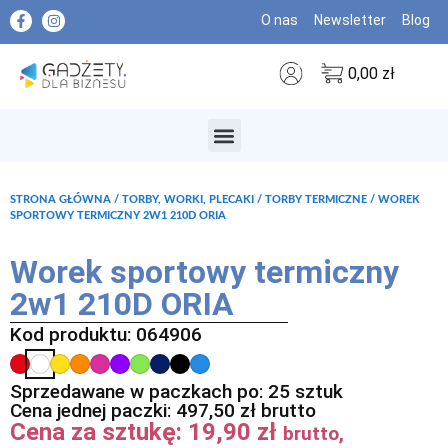
O nas
Newsletter
Blog
0,00
zł
MARKI PREMIUM
STRONA GŁÓWNA
/
TORBY, WORKI, PLECAKI
/
TORBY TERMICZNE
/ WOREK
SPORTOWY TERMICZNY 2W1 210D ORIA
Worek sportowy termiczny
2w1 210D ORIA
Kod produktu: 064906
Sprzedawane w paczkach po: 25 sztuk
Cena jednej paczki:
497,50
zł
brutto
Cena za sztukę:
19,90
zł
brutto,