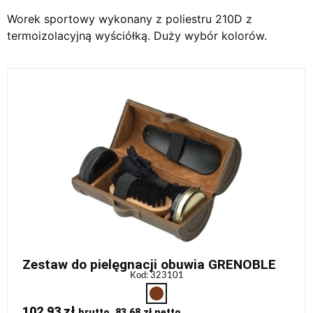
Worek sportowy wykonany z poliestru 210D z
termoizolacyjną wyściółką. Duży wybór kolorów.
Zestaw do pielęgnacji obuwia GRENOBLE
Kod: 323101
102,93
zł
brutto,
83,68
zł
netto