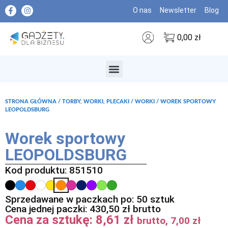
O nas
Newsletter
Blog
0,00
zł
MARKI PREMIUM
STRONA GŁÓWNA
/
TORBY, WORKI, PLECAKI
/
WORKI
/ WOREK SPORTOWY
LEOPOLDSBURG
Worek sportowy
LEOPOLDSBURG
Kod produktu: 851510
Sprzedawane w paczkach po: 50 sztuk
Cena jednej paczki:
430,50
zł
brutto
Cena za sztukę:
8,61
zł
brutto,
7,00
zł