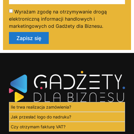
Wyrażam zgodę na otrzymywanie drogą
elektroniczną informacji handlowych i
marketingowych od Gadżety dla Biznesu.
Zapisz się
Ile trwa realizacja zamówienia?
Jak przesłać logo do nadruku?
Czy otrzymam fakturę VAT?