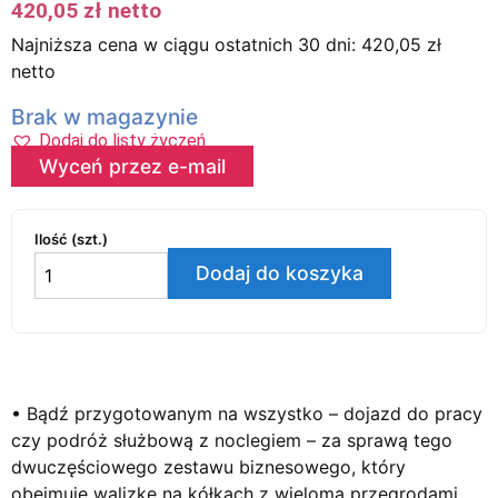
420,05
zł
netto
Najniższa cena w ciągu ostatnich 30 dni:
420,05
zł
netto
Brak w magazynie
Dodaj do listy życzeń
Wyceń przez e-mail
Ilość (szt.)
Dodaj do koszyka
• Bądź przygotowanym na wszystko – dojazd do pracy
czy podróż służbową z noclegiem – za sprawą tego
dwuczęściowego zestawu biznesowego, który
obejmuje walizkę na kółkach z wieloma przegrodami