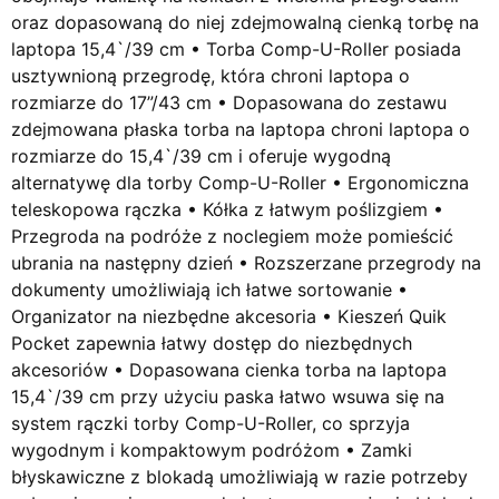
oraz dopasowaną do niej zdejmowalną cienką torbę na
laptopa 15,4`/39 cm • Torba Comp-U-Roller posiada
usztywnioną przegrodę, która chroni laptopa o
rozmiarze do 17”/43 cm • Dopasowana do zestawu
zdejmowana płaska torba na laptopa chroni laptopa o
rozmiarze do 15,4`/39 cm i oferuje wygodną
alternatywę dla torby Comp-U-Roller • Ergonomiczna
teleskopowa rączka • Kółka z łatwym poślizgiem •
Przegroda na podróże z noclegiem może pomieścić
ubrania na następny dzień • Rozszerzane przegrody na
dokumenty umożliwiają ich łatwe sortowanie •
Organizator na niezbędne akcesoria • Kieszeń Quik
Pocket zapewnia łatwy dostęp do niezbędnych
akcesoriów • Dopasowana cienka torba na laptopa
15,4`/39 cm przy użyciu paska łatwo wsuwa się na
system rączki torby Comp-U-Roller, co sprzyja
wygodnym i kompaktowym podróżom • Zamki
błyskawiczne z blokadą umożliwiają w razie potrzeby