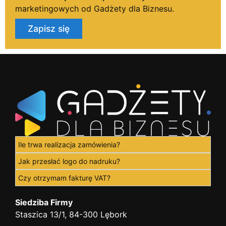
marketingowych od Gadżety dla Biznesu.
Zapisz się
Ile trwa realizacja zamówienia?
Jak przesłać logo do nadruku?
Czy otrzymam fakturę VAT?
Siedziba Firmy
Staszica 13/1, 84-300 Lębork