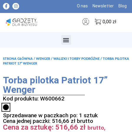
O nas
Newsletter
Blog
0,00
zł
MARKI PREMIUM
STRONA GŁÓWNA
/
WENGER
/
WALIZKI I TORBY PODRÓŻNE
/ TORBA PILOTKA
PATRIOT 17” WENGER
Torba pilotka Patriot 17”
Wenger
Kod produktu: W600662
Sprzedawane w paczkach po: 1 sztuk
Cena jednej paczki:
516,66
zł
brutto
Cena za sztukę:
516,66
zł
brutto,