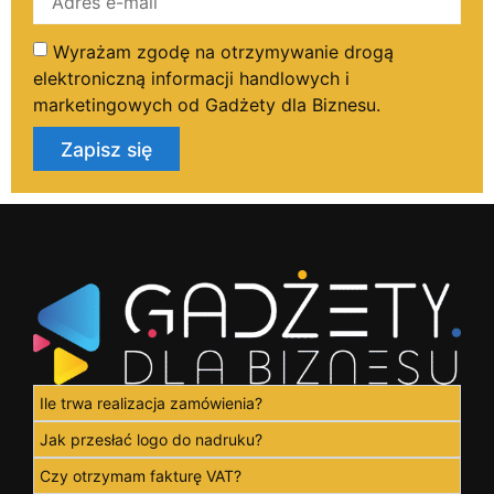
Wyrażam zgodę na otrzymywanie drogą
elektroniczną informacji handlowych i
marketingowych od Gadżety dla Biznesu.
Zapisz się
Ile trwa realizacja zamówienia?
Jak przesłać logo do nadruku?
Czy otrzymam fakturę VAT?