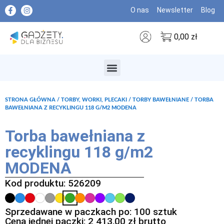
O nas
Newsletter
Blog
0,00
zł
MARKI PREMIUM
STRONA GŁÓWNA
/
TORBY, WORKI, PLECAKI
/
TORBY BAWEŁNIANE
/ TORBA
BAWEŁNIANA Z RECYKLINGU 118 G/M2 MODENA
Torba bawełniana z
recyklingu 118 g/m2
MODENA
Kod produktu: 526209
Sprzedawane w paczkach po: 100 sztuk
Cena jednej paczki:
2 413,00
zł
brutto