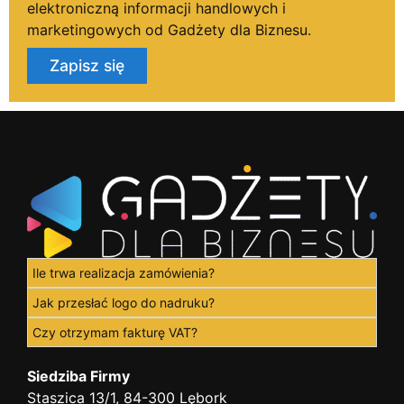
elektroniczną informacji handlowych i
marketingowych od Gadżety dla Biznesu.
Zapisz się
Ile trwa realizacja zamówienia?
Jak przesłać logo do nadruku?
Czy otrzymam fakturę VAT?
Siedziba Firmy
Staszica 13/1, 84-300 Lębork