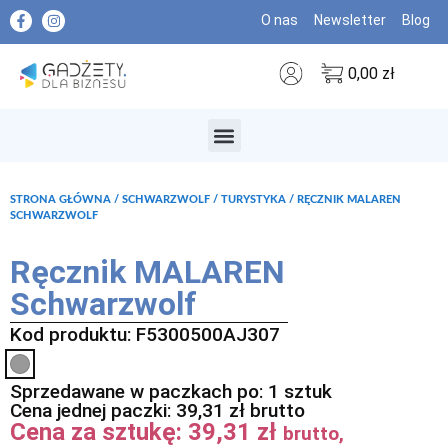
O nas
Newsletter
Blog
0,00
zł
MARKI PREMIUM
STRONA GŁÓWNA
/
SCHWARZWOLF
/
TURYSTYKA
/ RĘCZNIK MALAREN
SCHWARZWOLF
Ręcznik MALAREN
Schwarzwolf
Kod produktu: F5300500AJ307
Sprzedawane w paczkach po: 1 sztuk
Cena jednej paczki:
39,31
zł
brutto
Cena za sztukę:
39,31
zł
brutto,