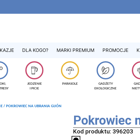
KAZJE
DLA KOGO?
MARKI PREMIUM
PROMOCJE
K
OKI,
JEDZENIE
PARASOLE
GADŻETY
GA
TRESY
I PICIE
EKOLOGICZNE
NIE
NE
/ POKROWIEC NA UBRANIA GIJÓN
Pokrowiec 
Kod produktu: 396203