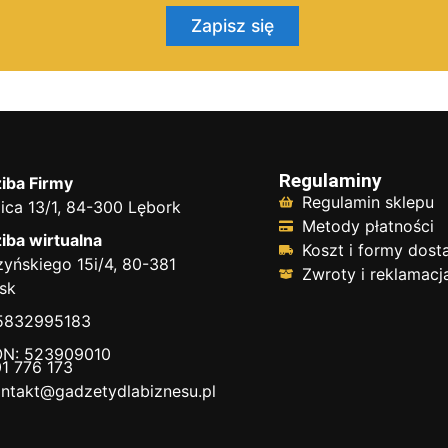
Zapisz się
Regulaminy
iba Firmy
Regulamin sklepu
ica 13/1, 84-300 Lębork
Metody płatności
iba wirtualna
Koszt i formy dos
yńskiego 15i/4, 80-381
Zwroty i reklamacj
sk
 5832995183
N: 523909010
1 776 173
ntakt@gadzetydlabiznesu.pl