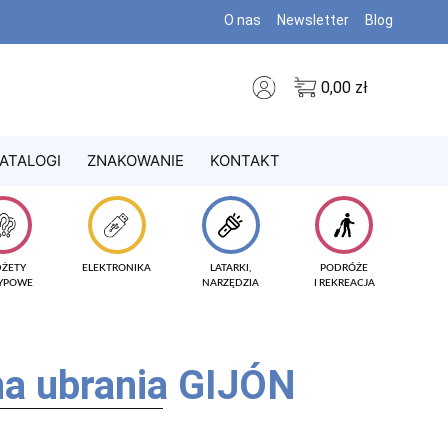
O nas
Newsletter
Blog
0,00
zł
ATALOGI
ZNAKOWANIE
KONTAKT
DŻETY
ELEKTRONIKA
LATARKI,
PODRÓŻE
TYPOWE
NARZĘDZIA
I REKREACJA
na ubrania GIJÓN