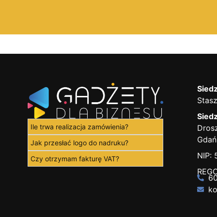
Siedz
Stasz
Siedz
Ile trwa realizacja zamówienia?
Drosz
Gdań
Jak przesłać logo do nadruku?
NIP:
Czy otrzymam fakturę VAT?
REGO
60
ko