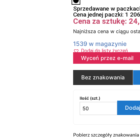
Sprzedawane w paczkach
Cena jednej paczki:
1 20
Cena za sztukę:
24
Najniższa cena w ciągu osta
1539 w magazynie
Dodaj do listy życzeń
Wyceń przez e-mail
Bez znakowania
Ilość (szt.)
Dodaj
Pobierz szczegóły znakowania