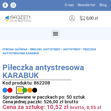
O nas
Newsletter
Blog
0,00
zł
MARKI PREMIUM
STRONA GŁÓWNA
/
BRELOKI, ANTYSTRESY
/
ANTYSTRESY
/ PIŁECZKA
ANTYSTRESOWA KARABUK
Piłeczka antystresowa
KARABUK
Kod produktu: 862208
Sprzedawane w paczkach po: 50 sztuk
Cena jednej paczki:
526,00
zł
brutto
Cena za sztukę:
10,52
zł
brutto,
8,55
zł