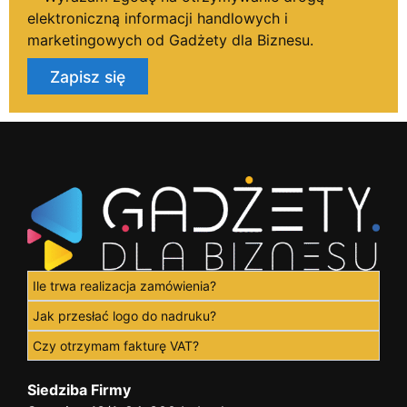
elektroniczną informacji handlowych i
marketingowych od Gadżety dla Biznesu.
Zapisz się
Ile trwa realizacja zamówienia?
Jak przesłać logo do nadruku?
Czy otrzymam fakturę VAT?
Siedziba Firmy