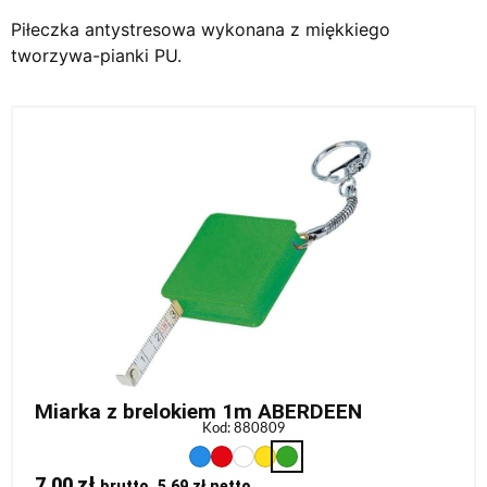
Piłeczka antystresowa wykonana z miękkiego
tworzywa-pianki PU.
Miarka z brelokiem 1m ABERDEEN
Kod: 880809
7,00
zł
brutto,
5,69
zł
netto