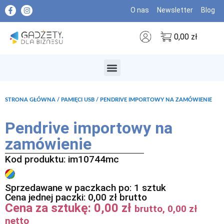
O nas
Newsletter
Blog
0,00
zł
MARKI PREMIUM
STRONA GŁÓWNA
/
PAMIĘCI USB
/ PENDRIVE IMPORTOWY NA ZAMÓWIENIE
Pendrive importowy na
zamówienie
Kod produktu: im10744mc
Sprzedawane w paczkach po: 1 sztuk
Cena jednej paczki:
0,00
zł
brutto
Cena za sztukę:
0,00
zł
brutto,
0,00
zł
netto