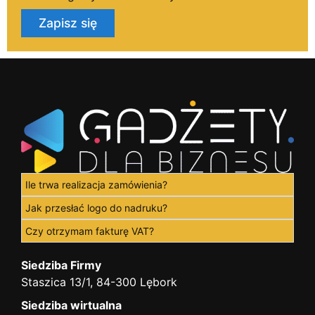
Zapisz się
Ile trwa realizacja zamówienia?
Jak przesłać logo do nadruku?
Czy otrzymam fakturę VAT?
Siedziba Firmy
Staszica 13/1, 84-300 Lębork
Siedziba wirtualna