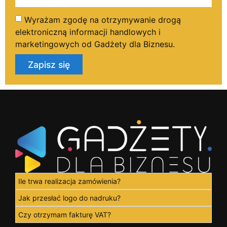
Wyrażam zgodę na otrzymywanie drogą
elektroniczną informacji handlowych i
marketingowych od Gadżety dla Biznesu.
Zapisz się
Ile trwa realizacja zamówienia?
Jak przesłać logo do nadruku?
Czy otrzymam fakturę VAT?