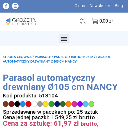
O nas
Newsletter
Blog
0,00
zł
MARKI PREMIUM
STRONA GŁÓWNA
/
PARASOLE
/
PANEL OD 100 DO 110 CM
/ PARASOL
AUTOMATYCZNY DREWNIANY Ø105 CM NANCY
Parasol automatyczny
drewniany Ø105 cm NANCY
Kod produktu: 513104
Sprzedawane w paczkach po: 25 sztuk
Cena jednej paczki:
1 549,25
zł
brutto
Cena za sztukę:
61,97
zł
brutto,