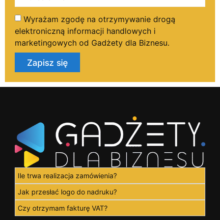
Wyrażam zgodę na otrzymywanie drogą
elektroniczną informacji handlowych i
marketingowych od Gadżety dla Biznesu.
Zapisz się
Ile trwa realizacja zamówienia?
Jak przesłać logo do nadruku?
Czy otrzymam fakturę VAT?