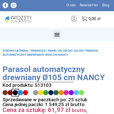
O nas
Newsletter
Blog
0,00
zł
MARKI PREMIUM
STRONA GŁÓWNA
/
PARASOLE
/
PANEL OD 100 DO 110 CM
/ PARASOL
AUTOMATYCZNY DREWNIANY Ø105 CM NANCY
Parasol automatyczny
drewniany Ø105 cm NANCY
Kod produktu: 513103
Sprzedawane w paczkach po: 25 sztuk
Cena jednej paczki:
1 549,25
zł
brutto
Cena za sztukę:
61,97
zł
brutto,