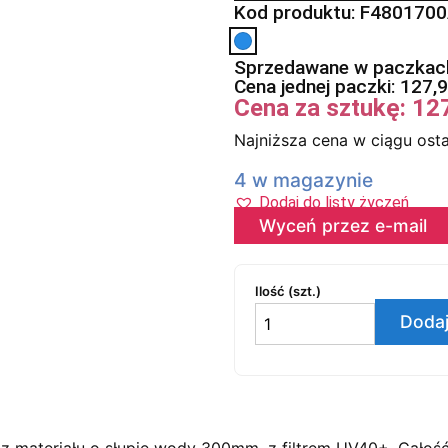
Kod produktu: F480170
Sprzedawane w paczkach
Cena jednej paczki:
127,
Cena za sztukę:
12
Najniższa cena w ciągu osta
4 w magazynie
Dodaj do listy życzeń
Wyceń przez e-mail
Ilość (szt.)
Dodaj
 materiału o słupie wody 300mm, z filtrem UV40+. Całoś