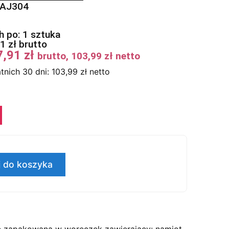
0AJ304
 po: 1 sztuka
91
zł
brutto
7,91
zł
brutto,
103,99
zł
netto
tnich 30 dni:
103,99
zł
netto
 do koszyka
ć zapakowana w woreczek zawierający: namiot,