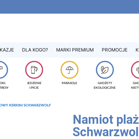
KAZJE
DLA KOGO?
MARKI PREMIUM
PROMOCJE
K
OKI,
JEDZENIE
PARASOLE
GADŻETY
GA
TRESY
I PICIE
EKOLOGICZNE
NIE
ŻOWY KERKINI SCHWARZWOLF
Namiot pla
Schwarzwol