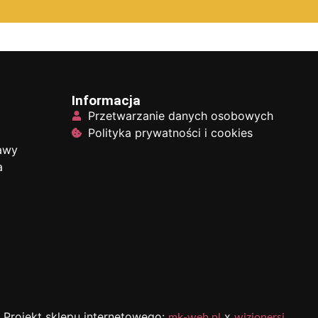
Informacja
Przetwarzanie danych osobowych
Polityka prywatności i cookies
tawy
a
Projekt sklepu internetowego:
x
mk-web.pl
wizjonersi