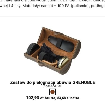
nej i 4 liny. Materiały: namiot – 190 PA (poliamid), podłog
Zestaw do pielęgnacji obuwia GRENOBLE
Kod: 323101
102,93
zł
brutto,
83,68
zł
netto