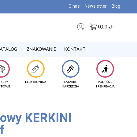
O nas
Newsletter
Blog
0,00
zł
ATALOGI
ZNAKOWANIE
KONTAKT
DŻETY
ELEKTRONIKA
LATARKI,
PODRÓŻE
TYPOWE
NARZĘDZIA
I REKREACJA
żowy KERKINI
f