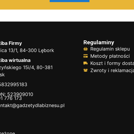
Regulaminy
iba Firmy
Regulamin sklepu
ica 13/1, 84-300 Lębork
Metody płatności
iba wirtualna
Koszt i formy dos
yńskiego 15i/4, 80-381
Zwroty i reklamacj
sk
 5832995183
N: 523909010
1 776 173
ntakt@gadzetydlabiznesu.pl
zeżone.