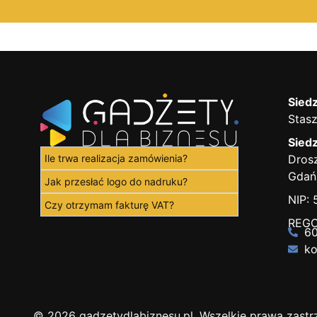
Siedz
Stasz
Siedz
Ile trwa realizacja zamówienia?
Drosz
Gdań
Jak przesłać logo do nadruku?
NIP:
Czy otrzymam fakturę VAT?
REGO
60
ko
© 2026 gadzetydlabiznesu.pl. Wszelkie prawa zastr