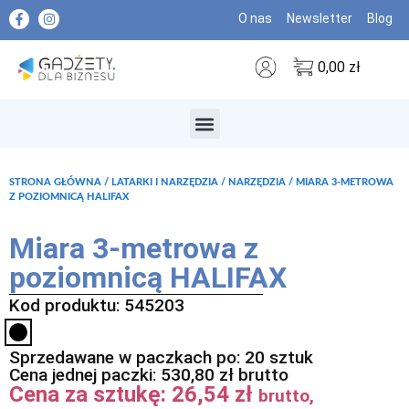
O nas
Newsletter
Blog
0,00
zł
MARKI PREMIUM
STRONA GŁÓWNA
/
LATARKI I NARZĘDZIA
/
NARZĘDZIA
/ MIARA 3-METROWA
Z POZIOMNICĄ HALIFAX
Miara 3-metrowa z
poziomnicą HALIFAX
Kod produktu: 545203
Sprzedawane w paczkach po: 20 sztuk
Cena jednej paczki:
530,80
zł
brutto
Cena za sztukę:
26,54
zł
brutto,