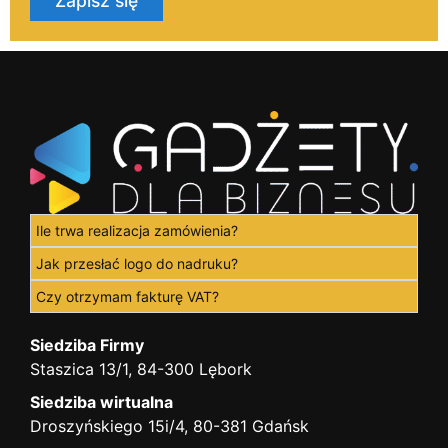
Zapisz się
Ile trwa realizacja zamówienia?
Jak przesłać logo do nadruku?
Czy otrzymam fakturę VAT?
Siedziba Firmy
Staszica 13/1, 84-300 Lębork
Siedziba wirtualna
Droszyńskiego 15i/4, 80-381 Gdańsk