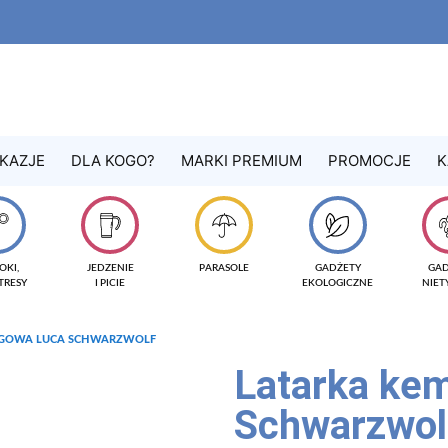
KAZJE
DLA KOGO?
MARKI PREMIUM
PROMOCJE
K
OKI,
JEDZENIE
PARASOLE
GADŻETY
GA
TRESY
I PICIE
EKOLOGICZNE
NIE
NGOWA LUCA SCHWARZWOLF
Latarka ke
Schwarzwol