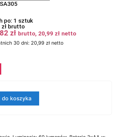
0SA305
 po: 1 sztuk
2
zł
brutto
,82
zł
brutto,
20,99
zł
netto
tnich 30 dni:
20,99
zł
netto
 do koszyka
tawie. Luminacja: 60 lumenów. Baterie 3xAA w