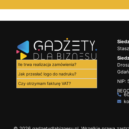
Siedz
Stasz
Siedz
Ile trwa realizacja zamówienia?
Drosz
Gdań
Jak przesłać logo do nadruku?
NIP:
Czy otrzymam fakturę VAT?
REGO
60
ko
© 2026 gadzetydlabiznesu.pl. Wszelkie prawa zastr