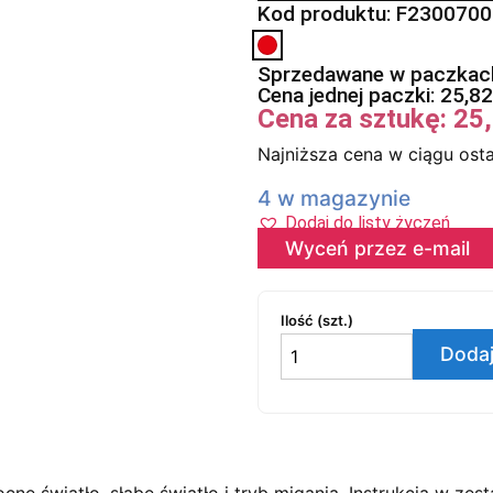
Kod produktu: F230070
Sprzedawane w paczkach
Cena jednej paczki:
25,8
Cena za sztukę:
25
Najniższa cena w ciągu osta
4 w magazynie
Dodaj do listy życzeń
Wyceń przez e-mail
Ilość (szt.)
Dodaj
e światło, słabe światło i tryb migania. Instrukcja w zes