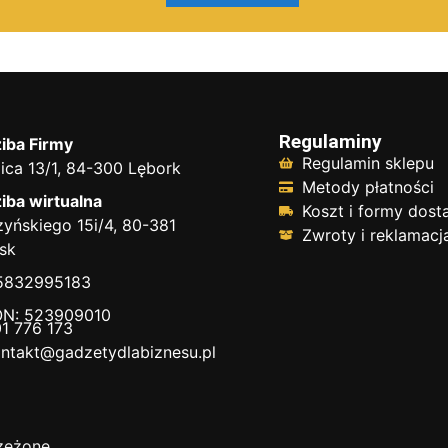
Regulaminy
iba Firmy
Regulamin sklepu
ica 13/1, 84-300 Lębork
Metody płatności
iba wirtualna
Koszt i formy dos
yńskiego 15i/4, 80-381
Zwroty i reklamacj
sk
 5832995183
N: 523909010
1 776 173
ntakt@gadzetydlabiznesu.pl
zeżone.