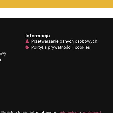
Informacja
Przetwarzanie danych osobowych
Polityka prywatności i cookies
tawy
a
Projekt sklepu internetowego:
x
mk-web.pl
wizjonersi