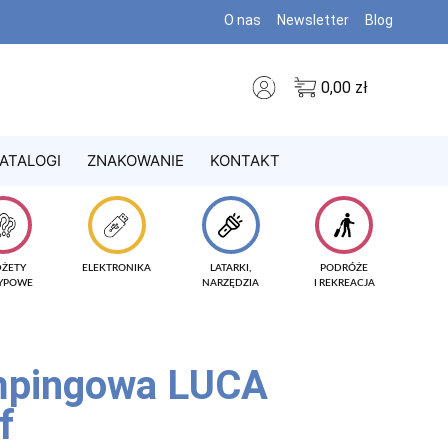
O nas
Newsletter
Blog
0,00
zł
ATALOGI
ZNAKOWANIE
KONTAKT
DŻETY
ELEKTRONIKA
LATARKI,
PODRÓŻE
TYPOWE
NARZĘDZIA
I REKREACJA
mpingowa LUCA
f