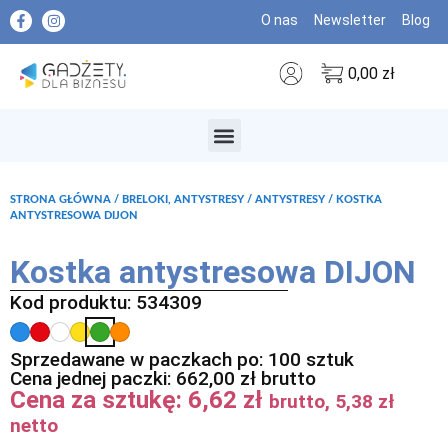
O nas
Newsletter
Blog
0,00
zł
MARKI PREMIUM
STRONA GŁÓWNA
/
BRELOKI, ANTYSTRESY
/
ANTYSTRESY
/ KOSTKA
ANTYSTRESOWA DIJON
Kostka antystresowa DIJON
Kod produktu: 534309
Sprzedawane w paczkach po: 100 sztuk
Cena jednej paczki:
662,00
zł
brutto
Cena za sztukę:
6,62
zł
brutto,
5,38
zł
netto