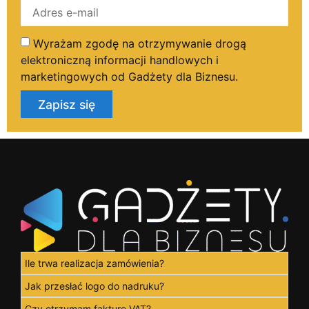
Wyrażam zgodę na otrzymywanie drogą
elektroniczną informacji handlowych i
marketingowych od Gadżety dla Biznesu.
Zapisz się
Ile trwa realizacja zamówienia?
Jak przesłać logo do nadruku?
Czy otrzymam fakturę VAT?