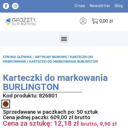
O nas
Newsletter
Blog
0,00
zł
MARKI PREMIUM
STRONA GŁÓWNA
/
ARTYKUŁY BIUROWE
/
KARTECZKI DO
MARKOWANIA
/ KARTECZKI DO MARKOWANIA BURLINGTON
Karteczki do markowania
BURLINGTON
Kod produktu: 826801
Sprzedawane w paczkach po: 50 sztuk
Cena jednej paczki:
609,00
zł
brutto
Cena za sztukę:
12,18
zł
brutto,
9,90
zł