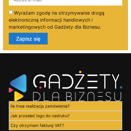
Wyrażam zgodę na otrzymywanie drogą
elektroniczną informacji handlowych i
marketingowych od Gadżety dla Biznesu.
Zapisz się
Ile trwa realizacja zamówienia?
Jak przesłać logo do nadruku?
Czy otrzymam fakturę VAT?