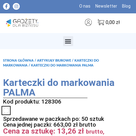
O nas
Newsletter
Blog
0,00
zł
MARKI PREMIUM
STRONA GŁÓWNA
/
ARTYKUŁY BIUROWE
/
KARTECZKI DO
MARKOWANIA
/ KARTECZKI DO MARKOWANIA PALMA
Karteczki do markowania
PALMA
Kod produktu: 128306
Sprzedawane w paczkach po: 50 sztuk
Cena jednej paczki:
663,00
zł
brutto
Cena za sztukę:
13,26
zł
brutto,