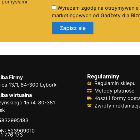
i pomysłami
Wyrażam zgodę na otrzymywanie dr
marketingowych od Gadżety dla Bizn
Zapisz się
Regulaminy
iba Firmy
Regulamin sklepu
ica 13/1, 84-300 Lębork
Metody płatności
iba wirtualna
Koszt i formy dos
yńskiego 15i/4, 80-381
Zwroty i reklamacj
sk
 5832995183
N: 523909010
1 776 173