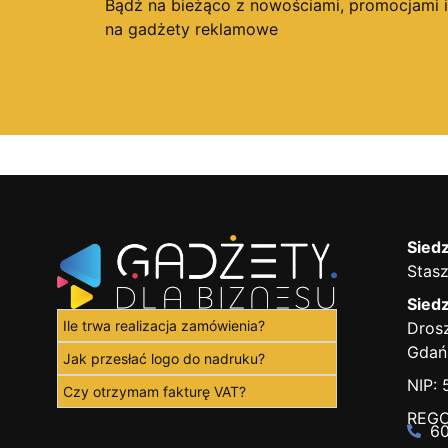
Bądź na bieżąco z nowościami, promocjami 
na gadżety reklamowe
Siedz
Stasz
Siedz
Ile trwa realizacja zamówienia?
Drosz
Gdań
Jak przesłać logo do nadruku?
NIP:
Czy otrzymam fakturę VAT?
REGO
60