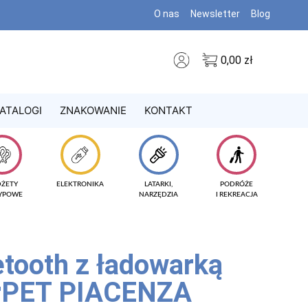
O nas
Newsletter
Blog
0,00
zł
ATALOGI
ZNAKOWANIE
KONTAKT
DŻETY
ELEKTRONIKA
LATARKI,
PODRÓŻE
TYPOWE
NARZĘDZIA
I REKREACJA
etooth z ładowarką
 rPET PIACENZA