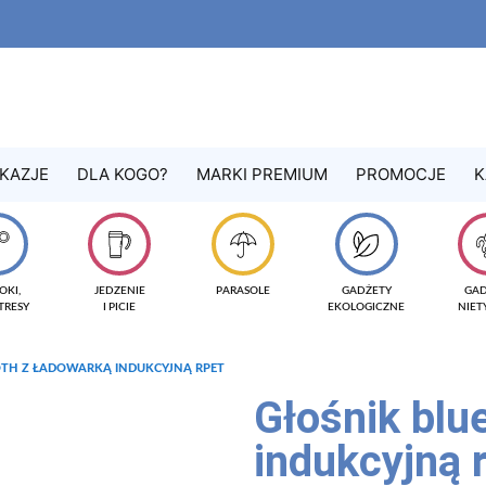
KAZJE
DLA KOGO?
MARKI PREMIUM
PROMOCJE
K
OKI,
JEDZENIE
PARASOLE
GADŻETY
GA
TRESY
I PICIE
EKOLOGICZNE
NIE
OTH Z ŁADOWARKĄ INDUKCYJNĄ RPET
Głośnik blu
indukcyjną