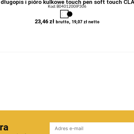
długopis i pióro kulkowe touch pen soft touch CLA
Kod: B0401200IP306
23,46
zł
brutto,
19,07
zł
netto
ra